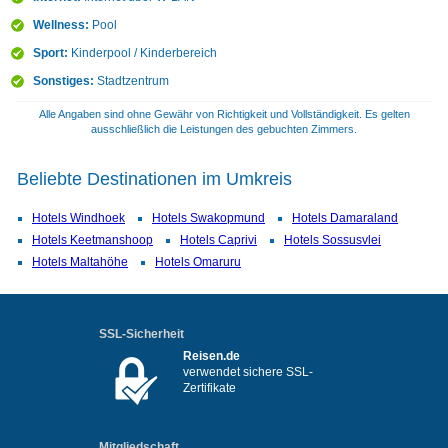
Wellness:
Pool
Sport:
Kinderpool / Kinderbereich
Sonstiges:
Stadtzentrum
Alle Angaben sind ohne Gewähr von Richtigkeit und Vollständigkeit. Es gelten
ausschließlich die Leistungen des gebuchten Zimmers.
Beliebte Destinationen im Umkreis
Hotels Windhoek
Hotels Swakopmund
Hotels Damaraland
Hotels Keetmanshoop
Hotels Caprivi
Hotels Sossusvlei
Hotels Maltahöhe
Hotels Omaruru
SSL-Sicherheit
Reisen.de
verwendet sichere SSL-
Zertifikate
Mitgliedschaft