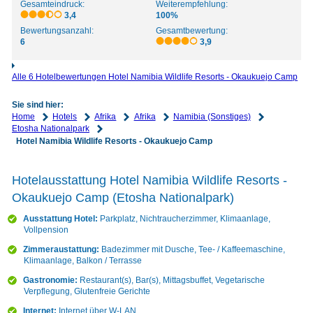
Gesamteindruck:
Weiterempfehlung:
3,4
100%
Bewertungsanzahl:
Gesamtbewertung:
6
3,9
Alle 6 Hotelbewertungen Hotel Namibia Wildlife Resorts - Okaukuejo Camp
Sie sind hier:
Home
Hotels
Afrika
Afrika
Namibia (Sonstiges)
Etosha Nationalpark
Hotel Namibia Wildlife Resorts - Okaukuejo Camp
Hotelausstattung Hotel Namibia Wildlife Resorts -
Okaukuejo Camp (Etosha Nationalpark)
Ausstattung Hotel:
Parkplatz, Nichtraucherzimmer, Klimaanlage,
Vollpension
Zimmeraustattung:
Badezimmer mit Dusche, Tee- / Kaffeemaschine,
Klimaanlage, Balkon / Terrasse
Gastronomie:
Restaurant(s), Bar(s), Mittagsbuffet, Vegetarische
Verpflegung, Glutenfreie Gerichte
Internet:
Internet über W-LAN