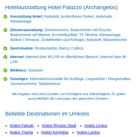
Hotelausstattung Hotel Palazzo (Archangelos)
Ausstattung Hotel:
Parkplatz, kostenfreies Parken, Hotelsafe,
Klimaanlage
Zimmeraustattung:
Zimmerservice, Badezimmer mit Dusche,
Badezimmer mit Wanne, Kosmetikartikel, TV, Minibar, Klimaanlage,
Balkon / Terrasse, Zustellbetten (auf Anfrage), Babybett, Wasserkocher
Gastronomie:
Restaurant(s), Bar(s), Café(s)
Internet:
Internet über W-LAN im öffentlichen Bereich, Internet über W-
LAN
Wellness:
Solarium
Sonstiges:
Informationsschalter für Ausflüge, Liegestühle / Hängematten,
Sonnenschirme, Stadtzentrum
Alle Angaben sind ohne Gewähr von Richtigkeit und Vollständigkeit. Es gelten
ausschließlich die Leistungen des gebuchten Zimmers.
Beliebte Destinationen im Umkreis
Hotels Faliraki
Hotels Rhodos Stadt
Hotels Lindos
Hotels Trianta
Hotels Kolymbia
Hotels Lardos