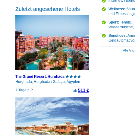
Internet:
Intern
Zuletzt angesehene Hotels
Wellness:
Sauna
und Fitnessange
Sport:
Tennis, F
Wasserrutsche, 
Sonstiges:
Anim
Geldautomat vor
Alle Ang
The Grand Resort, Hurghada
Hurghada, Hurghada / Safaga, Ägypten
511 €
7 Tage p.P.
ab