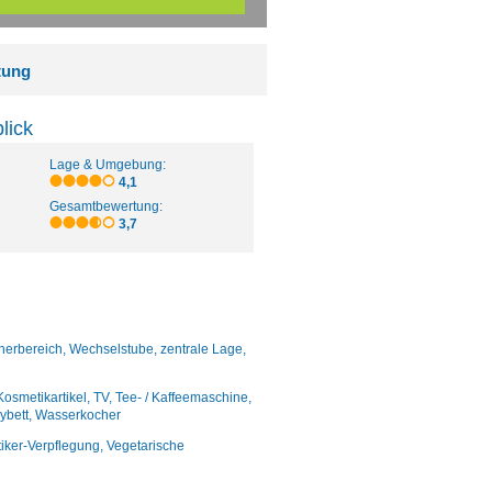
tung
lick
Lage & Umgebung:
4,1
Gesamtbewertung:
3,7
herbereich, Wechselstube, zentrale Lage,
metikartikel, TV, Tee- / Kaffeemaschine,
abybett, Wasserkocher
etiker-Verpflegung, Vegetarische