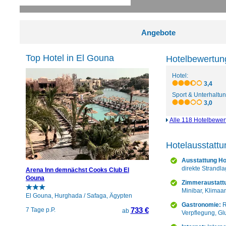
Angebote
Top Hotel in El Gouna
Hotelbewertun
Hotel:
3,4
Sport & Unterhaltun
3,0
Alle 118 Hotelbewe
Hotelausstatt
Ausstattung Ho
direkte Strandla
Arena Inn demnächst Cooks Club El
Gouna
Zimmeraustatt
Minibar, Klimaan
El Gouna, Hurghada / Safaga, Ägypten
Gastronomie:
R
733 €
7 Tage p.P.
ab
Verpflegung, Gl