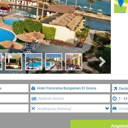
Deuts
Späteste Abreise
Verpflegung (beliebig)
Zimme
Angebot