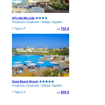
Alf Leila Wa Leila
Hurghada, Hurghada / Safaga, Ägypten
733 €
7 Tage p.P.
ab
Dana Beach Resort
Hurghada, Hurghada / Safaga, Ägypten
970 €
7 Tage p.P.
ab