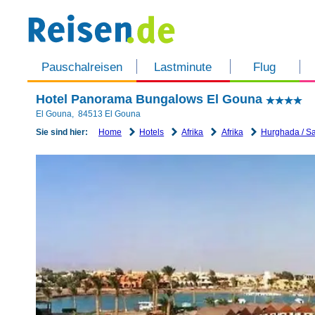
Pauschalreisen
Lastminute
Flug
Hotel Panorama Bungalows El Gouna
El Gouna
,
84513
El Gouna
Home
Hotels
Afrika
Afrika
Hurghada / S
Sie sind hier: