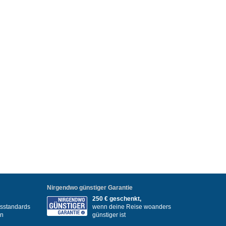
Nirgendwo günstiger Garantie
250 € geschenkt,
itsstandards
wenn deine Reise woanders
en
günstiger ist