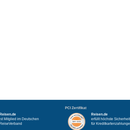
PCI Zertifikat
Reisen.de
Reisen.de
ist Mitglied im Deutschen
erfüllt höchste Sicherhe
ReiseVerband
für Kreditkartenzahlung