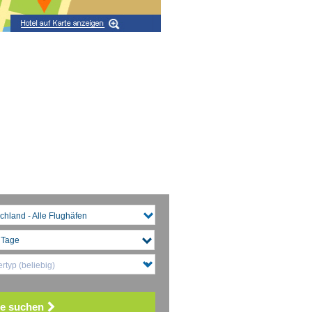
chland - Alle Flughäfen
rtyp (beliebig)
e suchen