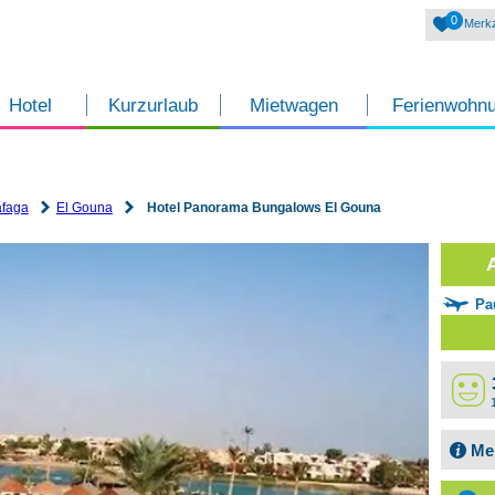
0
Merkz
Hotel
Kurzurlaub
Mietwagen
Ferienwohn
afaga
El Gouna
Hotel Panorama Bungalows El Gouna
Pa
Me