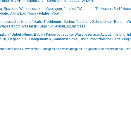
et über W-LAN im öffentlichen Bereich, Internet über W-LAN
, Spa- und Wellnesscenter, Massagen, Jacuzzi / Whirlpool, Türkisches Bad / Hama
bote, Dampfbad, Yoga / Pilates, Pool
itnessstudio, Billard / Darts, Tischtennis, Surfen, Tauchen / Schnorcheln, Reiten, Mi
Wassersport, Wasserski, Beachvolleyball, Aquafitness
ation / Unterhaltung, Baby- / Kinderbetreuung, Wäscheservice, Autovermietung, Inf
 Ort, Liegestühle / Hängematten, Sonnenschirme, Disco, medizinische Betreuung / 
aben sind ohne Gewähr von Richtigkeit und Vollständigkeit. Es gelten ausschließlich die Le