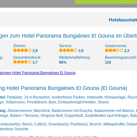
Hotelausstat
gen zum Hotel Panorama Bungalows El Gouna im Überb
Zimmer:
Service:
Gastronomie:
3,9
3,9
3,3
g:
Gesamteindruck:
Weiterempfehlung:
Bewertungsanzahl:
3,7
66%
118
rtungen Hotel Panorama Bungalows El Gouna
ung Hotel Panorama Bungalows El Gouna (El Gouna)
tel:
Parkplatz, 24-h-Rezeption, kostenfreies Parken, Hotelsafe, Klimaanlage, Rauc
ge, Vollpension, Privatstrand, Bars, Einkaufsmöglichkeiten, Strand
ung:
Zimmerservice, Meerblick, Badezimmer mit Dusche, Badezimmer mit Wanne, Kos
lage, Balkon / Terrasse, Kingsize-Bett, Doppelbett, Zustellbetten (auf Anfrage), B
estaurant(s), Bar(s), Café(s), Snackbar(s), Poolbar(s), Brunch, Mittagsbuffet, Diab
utenfreie Gerichte