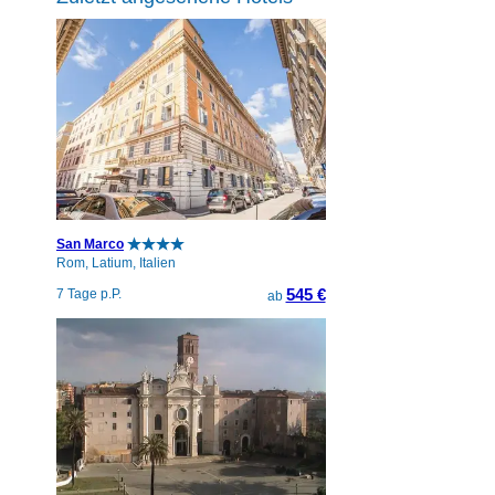
San Marco
Rom, Latium, Italien
545 €
7 Tage p.P.
ab