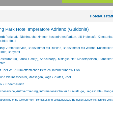
Hotelausstat
ng Park Hotel Imperatore Adriano (Guidonia)
tel:
Parkplatz, Nichtraucherzimmer, kostenfreies Parken, Lift, Hotelsafe, Klimaanl
echtes Hotel
ung:
Zimmerservice, Badezimmer mit Dusche, Badezimmer mit Wanne, Kosmetikartike
lbett, Babybett
estaurant(s), Bar(s), Café(s), Snackbar(s), Mittagsbuffet, Kinderspeisen, Diabetike
chte
et über W-LAN im öffentlichen Bereich, Internet über W-LAN
und Wellnesscenter, Massagen, Yoga / Pilates, Pool
ol / Kinderbereich
heservice, Autovermietung, Informationsschalter für Ausflüge, Liegestühle / Hän
aben sind ohne Gewähr von Richtigkeit und Vollständigkeit. Es gelten ausschließlich die Le