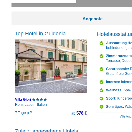
Angebote
Top Hotel in Guidonia
Hotelausstattu
Ausstattung Ho
behindertenger
Zimmeraustatt
Terrasse, Doppe
Gastronomie:
R
Glutenfreie Geri
Internet:
Intern
Wellness:
Spa- 
Sport:
Kinderpo
Villa Glori
Rom, Latium, Italien
Sonstiges:
Wäsc
578 €
7 Tage p.P.
ab
Alle Ang
Zuletzt angesehene Hotels