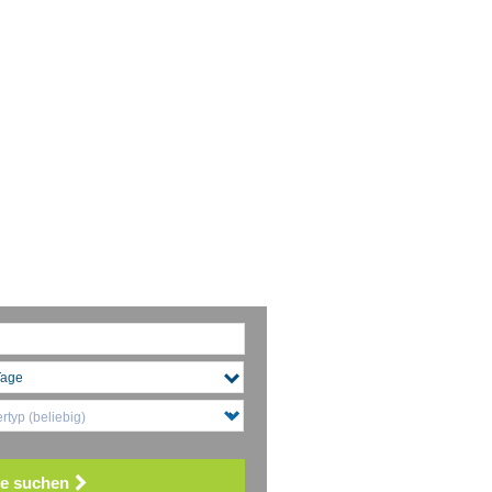
typ (beliebig)
e suchen