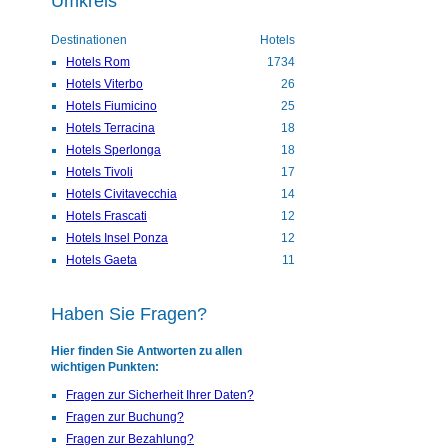
Umkreis
Destinationen
Hotels
Hotels Rom
1734
Hotels Viterbo
26
Hotels Fiumicino
25
Hotels Terracina
18
Hotels Sperlonga
18
Hotels Tivoli
17
Hotels Civitavecchia
14
Hotels Frascati
12
Hotels Insel Ponza
12
Hotels Gaeta
11
Haben Sie Fragen?
Hier finden Sie Antworten zu allen
wichtigen Punkten:
Fragen zur Sicherheit Ihrer Daten?
Fragen zur Buchung?
Fragen zur Bezahlung?