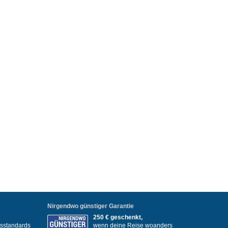
Nirgendwo günstiger Garantie
250 € geschenkt,
itsstandards
wenn deine Reise woanders