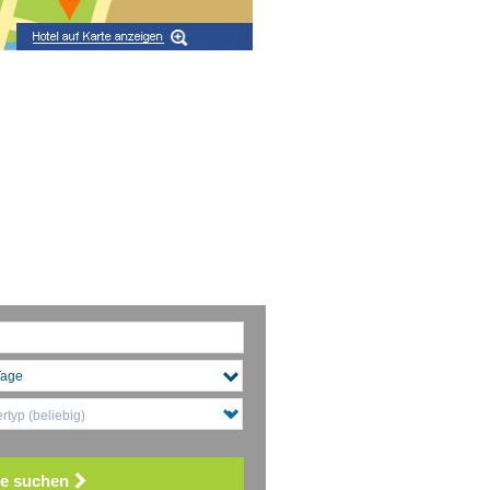
typ (beliebig)
e suchen