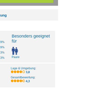
tung
Besonders geeignet
für
19%
19%
13%
Paare
13%
Lage & Umgebung:
3,8
Gesamtbewertung:
4,3