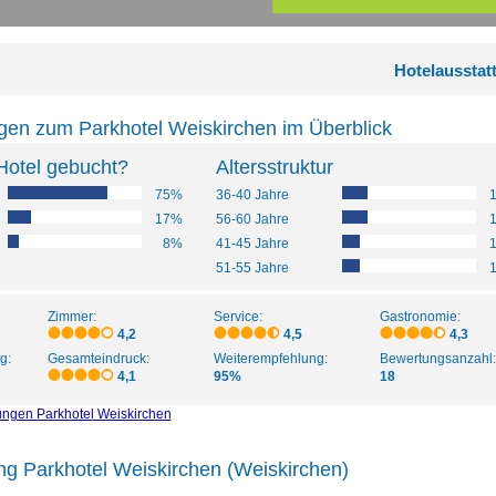
Hotelausstat
gen zum Parkhotel Weiskirchen im Überblick
Hotel gebucht?
Altersstruktur
75%
36-40 Jahre
17%
56-60 Jahre
8%
41-45 Jahre
51-55 Jahre
Zimmer:
Service:
Gastronomie:
4,2
4,5
4,3
g:
Gesamteindruck:
Weiterempfehlung:
Bewertungsanzahl:
4,1
95%
18
ungen Parkhotel Weiskirchen
ng Parkhotel Weiskirchen (Weiskirchen)