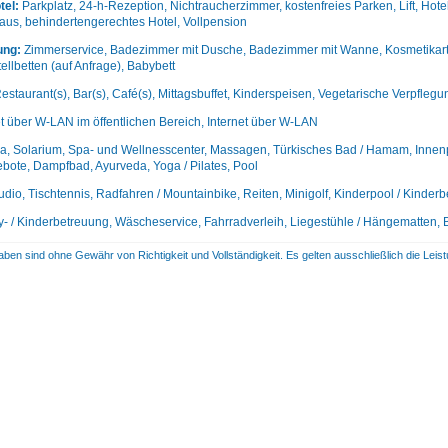
tel:
Parkplatz, 24-h-Rezeption, Nichtraucherzimmer, kostenfreies Parken, Lift, Hot
aus, behindertengerechtes Hotel, Vollpension
ung:
Zimmerservice, Badezimmer mit Dusche, Badezimmer mit Wanne, Kosmetikartike
ellbetten (auf Anfrage), Babybett
estaurant(s), Bar(s), Café(s), Mittagsbuffet, Kinderspeisen, Vegetarische Verpflegu
et über W-LAN im öffentlichen Bereich, Internet über W-LAN
, Solarium, Spa- und Wellnesscenter, Massagen, Türkisches Bad / Hamam, Innenpo
bote, Dampfbad, Ayurveda, Yoga / Pilates, Pool
udio, Tischtennis, Radfahren / Mountainbike, Reiten, Minigolf, Kinderpool / Kinderb
- / Kinderbetreuung, Wäscheservice, Fahrradverleih, Liegestühle / Hängematten, 
aben sind ohne Gewähr von Richtigkeit und Vollständigkeit. Es gelten ausschließlich die Le