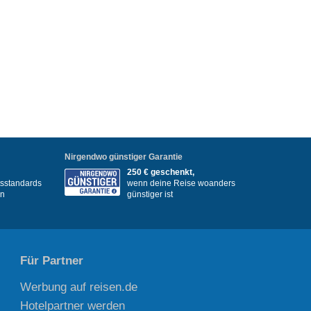
Nirgendwo günstiger Garantie
250 € geschenkt,
itsstandards
wenn deine Reise woanders
en
günstiger ist
Für Partner
Werbung auf reisen.de
Hotelpartner werden