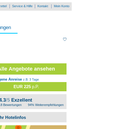
ettel
Service & Hilfe
Kontakt
Mein Konto
ungen
Alle Angebote ansehen
gene Anreise
z.B. 3 Tage
EUR 225
p.P.
4.3
/5
Exzellent
18 Bewertungen
94% Weiterempfehlungen
hr Hotelinfos