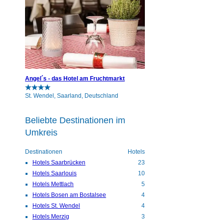
Angel´s - das Hotel am Fruchtmarkt
St. Wendel, Saarland, Deutschland
Beliebte Destinationen im
Umkreis
Destinationen
Hotels
Hotels Saarbrücken
23
Hotels Saarlouis
10
Hotels Mettlach
5
Hotels Bosen am Bostalsee
4
Hotels St. Wendel
4
Hotels Merzig
3