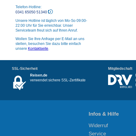
Telefon-Hotline:
0341 65050 51340
Unsere Hotline ist täglich von Mo-So 09:00-
22:00 Uhr für Sie erreichbar. Unser
Serviceteam freut sich auf Ihren Anruf.
Wollen Sie Ihre Anfrage per E-Mail an uns
stellen, besuchen Sie dazu bitte einfach
unsere
Kontaktseite
.
SSL-Sicherheit
Mitgliedschaft
Reisen.de
verwendet sichere SSL-Zertifikate
Infos & Hilfe
Widerruf
Service