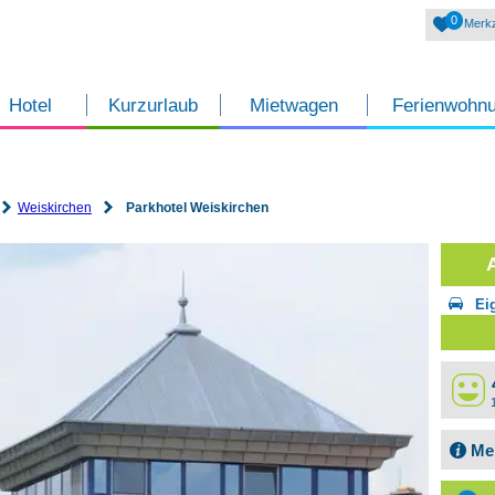
0
Merkz
Hotel
Kurzurlaub
Mietwagen
Ferienwohn
Weiskirchen
Parkhotel Weiskirchen
Ei
Me