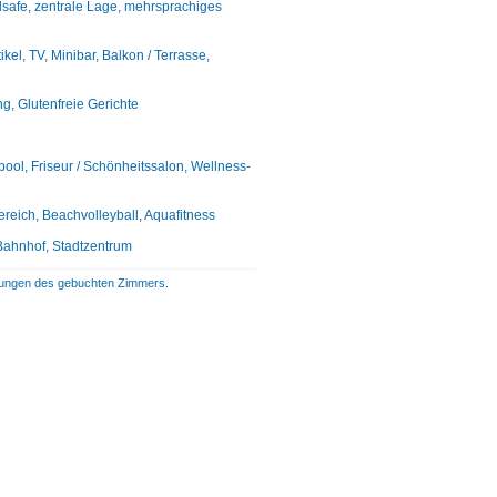
elsafe, zentrale Lage, mehrsprachiges
l, TV, Minibar, Balkon / Terrasse,
ng, Glutenfreie Gerichte
ol, Friseur / Schönheitssalon, Wellness-
ereich, Beachvolleyball, Aquafitness
Bahnhof, Stadtzentrum
istungen des gebuchten Zimmers.