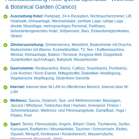
& Botanical Garden (Canico)
Ausstattung Hotel:
Parkplatz, 24-h-Rezeption, Nichtraucherzimmer, Lift,
Hotelsafe, Klimaanlage, Wechselstube, zentrale Lage, ruhige Lage,
direkte Strandlage, mehrsprachiges Personal, Parkhaus,
behindertengerechtes Hotel, Vollpension, Bars, Einkaufsmöglichkeiten,
Strand
Zimmeraustattung:
Zimmerservice, Meerblick, Badezimmer mit Dusche,
Badezimmer mit Wanne, Kosmetikartikel, TV, Tee- / Kaffeemaschine,
Minibar, Klimaanlage, Balkon / Terrasse, Kingsize-Bett, Doppelbett,
Zustellbetten (auf Anfrage), Babybett, Wasserkocher
Gastronomie:
Restaurant(s), Bar(s), Café(s), Snackbar(s), Poolbar(s),
Live-Kochen / Koch-Events, Mittagsbuffet, Diabetiker-Verpflegung,
Vegetarische Verpflegung, Glutenfreie Gerichte
Internet:
Internet über W-LAN im öffentlichen Bereich, Internet über W-
LAN
Wellness:
Sauna, Solarium, Spa- und Wellnesscenter, Massagen,
Jacuzzi / Whirlpool, Türkisches Bad / Hamam, Innenpool, Friseur /
Schönheitssalon, Wellness- und Fitnessangebote, Dampfbad, Yoga /
Pilates, Pool
Sport:
Tennis, Fitnessstudio, Angeln, Billard / Darts, Tischtennis, Surfen,
Kanusport, Radfahren / Mountainbike, Tauchen / Schnorcheln, Reiten,
Squash, Minigolf, Kinderpool / Kinderbereich, Wasserrutsche,