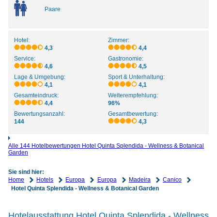
Paare
Hotel:
Zimmer:
4,3
4,4
Service:
Gastronomie:
4,6
4,5
Lage & Umgebung:
Sport & Unterhaltung:
4,1
4,1
Gesamteindruck:
Weiterempfehlung:
4,4
96%
Bewertungsanzahl:
Gesamtbewertung:
144
4,3
Alle 144 Hotelbewertungen Hotel Quinta Splendida - Wellness & Botanical
Garden
Sie sind hier:
Home
Hotels
Europa
Europa
Madeira
Canico
Hotel Quinta Splendida - Wellness & Botanical Garden
Hotelausstattung Hotel Quinta Splendida - Wellness