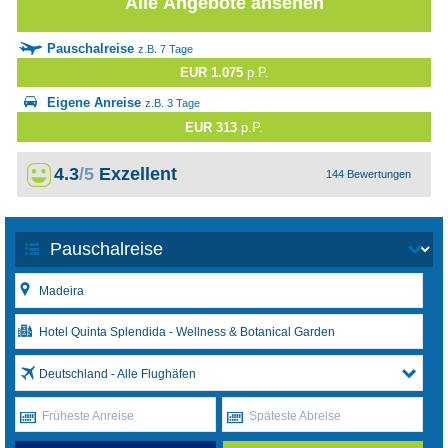
Alle Angebote ansehen
Pauschalreise
z.B. 7 Tage
EUR 1.075
p.P.
Eigene Anreise
z.B. 3 Tage
EUR 313
p.P.
4.3
/5
Exzellent
144 Bewertungen
Deutschland - Alle Flughäfen
Früheste Anreise
Späteste Abreise