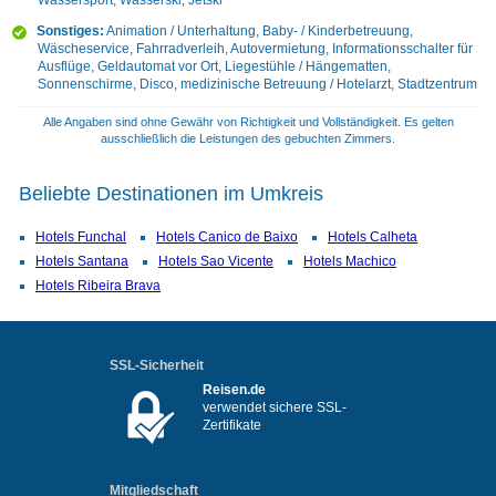
Wassersport, Wasserski, Jetski
Sonstiges:
Animation / Unterhaltung, Baby- / Kinderbetreuung,
Wäscheservice, Fahrradverleih, Autovermietung, Informationsschalter für
Ausflüge, Geldautomat vor Ort, Liegestühle / Hängematten,
Sonnenschirme, Disco, medizinische Betreuung / Hotelarzt, Stadtzentrum
Alle Angaben sind ohne Gewähr von Richtigkeit und Vollständigkeit. Es gelten
ausschließlich die Leistungen des gebuchten Zimmers.
Beliebte Destinationen im Umkreis
Hotels Funchal
Hotels Canico de Baixo
Hotels Calheta
Hotels Santana
Hotels Sao Vicente
Hotels Machico
Hotels Ribeira Brava
SSL-Sicherheit
Reisen.de
verwendet sichere SSL-
Zertifikate
Mitgliedschaft