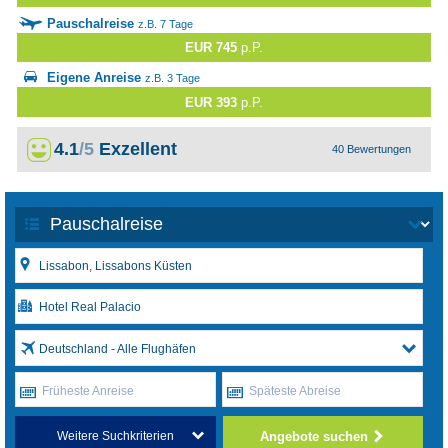
Pauschalreise
z.B. 7 Tage
EUR 745
p.P.
Eigene Anreise
z.B. 3 Tage
EUR 393
p.P.
4.1
/5
Exzellent
40 Bewertungen
Deutschland - Alle Flughäfen
Früheste Anreise
Späteste Abreise
Angebote suchen
Weitere Suchkriterien