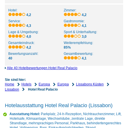
Hotel:
Zimmer:
4,2
4,2
Service:
Gastronomie:
4,3
4,1
Lage & Umgebung:
Sport & Unterhaltung:
4,0
3,0
Gesamteindruck:
Weiterempfehlung:
4,2
85%
Bewertungsanzahl:
Gesamtbewertung:
40
4,1
Alle 40 Hotelbewertungen Hotel Real Palacio
Sie sind hier:
Home
Hotels
Europa
Europa
Lissabons Küsten
Lissabon
Hotel Real Palacio
Hotelausstattung Hotel Real Palacio (Lissabon)
Ausstattung Hotel:
Parkplatz, 24-h-Rezeption, Nichtraucherzimmer, Lift,
Hotelsafe, Klimaanlage, Wechselstube, zentrale Lage, direkte
Strandlage, mehrsprachiges Personal, Parkhaus, behindertengerechtes
Hotel, Vollpension, Bars, Einkaufsmöglichkeiten, Strand