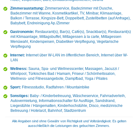
Zimmeraustattung:
Zimmerservice, Badezimmer mit Dusche,
Badezimmer mit Wanne, Kosmetikartikel, TV, Minibar, Klimaanlage,
Balkon / Terrasse, Kingsize-Bett, Doppelbett, Zustellbetten (auf Anfrage),
Babybett, Endreinigung Ap./Zimmer
Gastronomie:
Restaurant(s), Bar(s), Café(s), Snackbar(s), Restaurant(s)
mit Klimaanlage, Mittagsbuffet, Mittagessen à la carte, Mittagessen
Menüwahl, Kinderspeisen, Diabetiker-Verpflegung, Vegetarische
Verpflegung
Internet:
Internet über W-LAN im öffentlichen Bereich, Internet über W-
LAN
Wellness:
Sauna, Spa- und Wellnesscenter, Massagen, Jacuzzi /
Whirlpool, Türkisches Bad / Hamam, Friseur / Schönheitssalon,
Wellness- und Fitnessangebote, Dampfbad, Yoga / Pilates
Sport:
Fitnessstudio, Radfahren / Mountainbike
Sonstiges:
Baby- / Kinderbetreuung, Wäscheservice, Fahrradverleih,
Autovermietung, Informationsschalter für Ausflüge, Sandstrand,
Liegestühle / Hängematten, Kinderhochstühle, Disco, medizinische
Betreuung / Hotelarzt, Bahnhof, Stadtzentrum
Alle Angaben sind ohne Gewähr von Richtigkeit und Vollständigkeit. Es gelten
ausschließlich die Leistungen des gebuchten Zimmers.