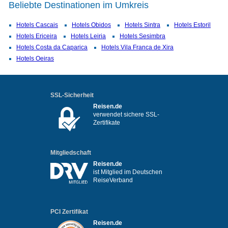
Beliebte Destinationen im Umkreis
Hotels Cascais
Hotels Obidos
Hotels Sintra
Hotels Estoril
Hotels Ericeira
Hotels Leiria
Hotels Sesimbra
Hotels Costa da Caparica
Hotels Vila Franca de Xira
Hotels Oeiras
SSL-Sicherheit
Reisen.de
verwendet sichere SSL-
Zertifikate
Mitgliedschaft
Reisen.de
ist Mitglied im Deutschen
ReiseVerband
PCI Zertifikat
Reisen.de