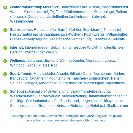
Zimmeraustattung:
Meerblick, Badezimmer mit Dusche, Badezimmer mit
Wanne, Kosmetikartikel, TV, Tee- / Kaffeemaschine, Klimaanlage, Balkon
/ Terrasse, Doppelbett, Zustellbetten (auf Anfrage), Babybett,
Wasserkocher
Gastronomie:
Restaurant(s), Bar(s), Café(s), Snackbar(s), Poolbar(s),
Restaurant(s) mit Klimaanlage, Live-Kochen / Koch-Events, Mittagsbuffet,
Diabetiker-Verpflegung, Vegetarische Verpflegung, Glutenfreie Gerichte
Internet:
Internet (gegen Gebühr), Internet über W-LAN im öffentlichen
Bereich, Internet über W-LAN
Wellness:
Solarium, Spa- und Wellnesscenter, Massagen, Jacuzzi /
Whirlpool, Yoga / Pilates, Pool
Sport:
Tennis, Fitnessstudio, Angeln, Billard / Darts, Tischtennis, Surfen,
Kanusport, Radfahren / Mountainbike, Tauchen / Schnorcheln, Reiten,
Squash, Minigolf, Kinderpool / Kinderbereich, Wassersport, Aquafitness
Sonstiges:
Animation / Unterhaltung, Baby- / Kinderbetreuung,
Wäscheservice, Fahrradverleih, Autovermietung, Informationsschalter für
Ausflüge, Geldautomat vor Ort, Sandstrand, Liegestühle / Hängematten,
Sonnenschirme, Disco, medizinische Betreuung / Hotelarzt, Stadtzentrum
Alle Angaben sind ohne Gewähr von Richtigkeit und Vollständigkeit. Es gelten
ausschließlich die Leistungen des gebuchten Zimmers.