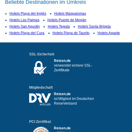
Beliebte Destinationen im Umkreis
Hotels Playa del Inglés
Hotels Maspalomas
Hotels Las Palmas
Hotels Puerto de Mogán
Hotels San Agustín
Hotels Tejeda
Hotels Santa Brígida
Hotels Playa del Cura
Hotels Playa de Taurito
Hotels Agaete
SSL-Sicherheit
Reisen.de
verwendet sichere SSL-
Zertifikate
Mitgliedschaft
Reisen.de
ist Mitglied im Deutschen
ReiseVerband
PCI Zertifikat
Reisen.de