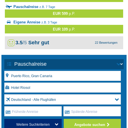
Pauschalreise
z.B. 7 Tage
EUR 599
p.P.
Eigene Anreise
z.B. 3 Tage
EUR 109
p.P.
3.5
/5
Sehr gut
22 Bewertungen
Deutschland - Alle Flughäfen
Früheste Anreise
Späteste Abreise
Angebote suchen
Weitere Suchkriterien