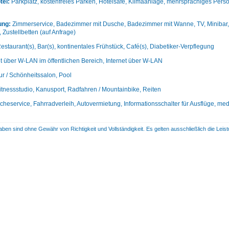
tel:
Parkplatz, kostenfreies Parken, Hotelsafe, Klimaanlage, mehrsprachiges Perso
ung:
Zimmerservice, Badezimmer mit Dusche, Badezimmer mit Wanne, TV, Minibar, K
, Zustellbetten (auf Anfrage)
estaurant(s), Bar(s), kontinentales Frühstück, Café(s), Diabetiker-Verpflegung
et über W-LAN im öffentlichen Bereich, Internet über W-LAN
ur / Schönheitssalon, Pool
itnessstudio, Kanusport, Radfahren / Mountainbike, Reiten
heservice, Fahrradverleih, Autovermietung, Informationsschalter für Ausflüge, medi
aben sind ohne Gewähr von Richtigkeit und Vollständigkeit. Es gelten ausschließlich die Le