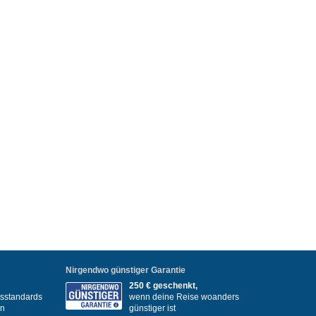
Nirgendwo günstiger Garantie
250 € geschenkt,
itsstandards
wenn deine Reise woanders
en
günstiger ist