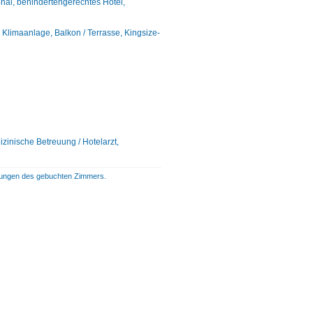
nal, behindertengerechtes Hotel,
limaanlage, Balkon / Terrasse, Kingsize-
zinische Betreuung / Hotelarzt,
istungen des gebuchten Zimmers.