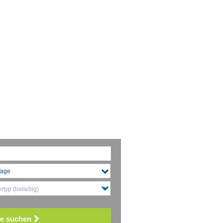
typ (beliebig)
e suchen