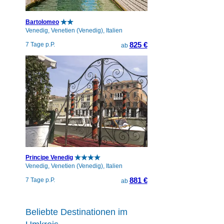
Bartolomeo
Venedig, Venetien (Venedig), Italien
825 €
7 Tage p.P.
ab
Principe Venedig
Venedig, Venetien (Venedig), Italien
881 €
7 Tage p.P.
ab
Beliebte Destinationen im