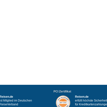
PCI Zertifikat
Reisen.de
Reisen.de
ist Mitglied im Deutschen
erfüllt höchste Sicherhe
ReiseVerband
für Kreditkartenzahlung