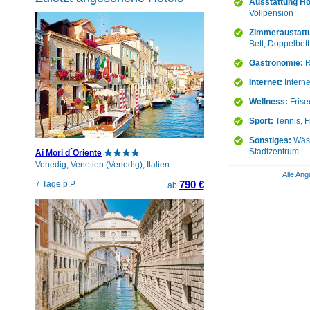
Ausstattung Ho
Vollpension
Zimmeraustatt
Bett, Doppelbett
Gastronomie:
R
Internet:
Intern
Wellness:
Frise
Sport:
Tennis, F
Sonstiges:
Wäsc
Stadtzentrum
Ai Mori d´Oriente
Venedig, Venetien (Venedig), Italien
Alle Ang
790 €
7 Tage p.P.
ab