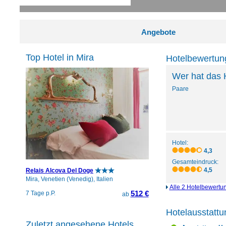
Angebote
Top Hotel in Mira
Hotelbewertung
Wer hat das 
Paare
Hotel:
4,3
Gesamteindruck:
4,5
Relais Alcova Del Doge
Mira, Venetien (Venedig), Italien
Alle 2 Hotelbewertu
512 €
7 Tage p.P.
ab
Hotelausstattu
Zuletzt angesehene Hotels