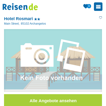
0
Hotel Rosmari
Main Street
,
85102
Archangelos
Alle Angebote ansehen