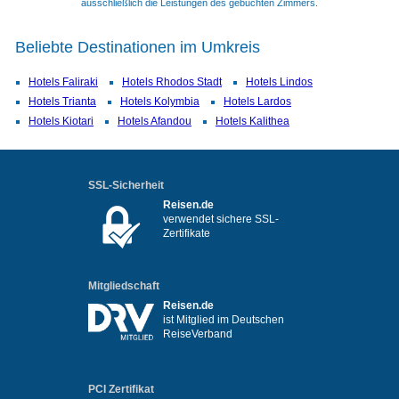
ausschließlich die Leistungen des gebuchten Zimmers.
Beliebte Destinationen im Umkreis
Hotels Faliraki
Hotels Rhodos Stadt
Hotels Lindos
Hotels Trianta
Hotels Kolymbia
Hotels Lardos
Hotels Kiotari
Hotels Afandou
Hotels Kalithea
SSL-Sicherheit
Reisen.de
verwendet sichere SSL-
Zertifikate
Mitgliedschaft
Reisen.de
ist Mitglied im Deutschen
ReiseVerband
PCI Zertifikat