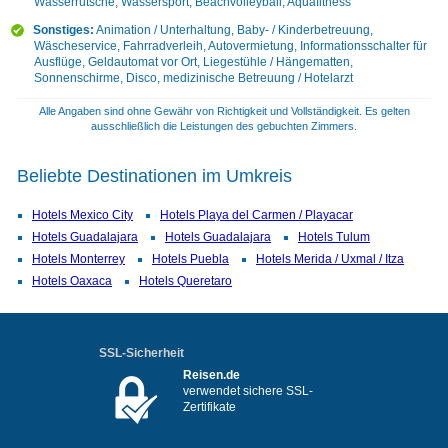
Wasserrutsche, Wassersport, Beachvolleyball, Aquafitness
Sonstiges:
Animation / Unterhaltung, Baby- / Kinderbetreuung,
Wäscheservice, Fahrradverleih, Autovermietung, Informationsschalter für
Ausflüge, Geldautomat vor Ort, Liegestühle / Hängematten,
Sonnenschirme, Disco, medizinische Betreuung / Hotelarzt
Alle Angaben sind ohne Gewähr von Richtigkeit und Vollständigkeit. Es gelten
ausschließlich die Leistungen des gebuchten Zimmers.
Beliebte Destinationen im Umkreis
Hotels Mexico City
Hotels Playa del Carmen / Playacar
Hotels Guadalajara
Hotels Guadalajara
Hotels Tulum
Hotels Monterrey
Hotels Puebla
Hotels Merida / Uxmal / Itza
Hotels Oaxaca
Hotels Queretaro
SSL-Sicherheit
Reisen.de
verwendet sichere SSL-
Zertifikate