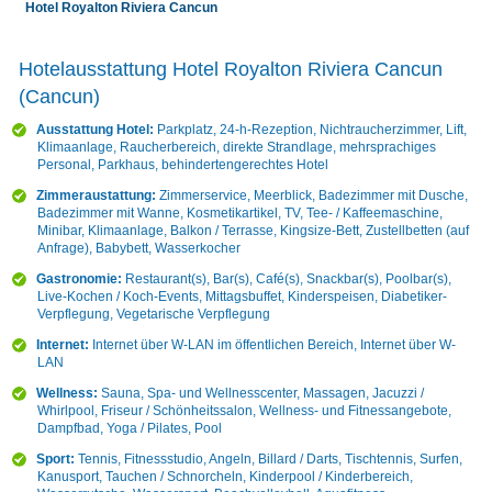
Hotel Royalton Riviera Cancun
Hotelausstattung Hotel Royalton Riviera Cancun
(Cancun)
Ausstattung Hotel:
Parkplatz, 24-h-Rezeption, Nichtraucherzimmer, Lift,
Klimaanlage, Raucherbereich, direkte Strandlage, mehrsprachiges
Personal, Parkhaus, behindertengerechtes Hotel
Zimmeraustattung:
Zimmerservice, Meerblick, Badezimmer mit Dusche,
Badezimmer mit Wanne, Kosmetikartikel, TV, Tee- / Kaffeemaschine,
Minibar, Klimaanlage, Balkon / Terrasse, Kingsize-Bett, Zustellbetten (auf
Anfrage), Babybett, Wasserkocher
Gastronomie:
Restaurant(s), Bar(s), Café(s), Snackbar(s), Poolbar(s),
Live-Kochen / Koch-Events, Mittagsbuffet, Kinderspeisen, Diabetiker-
Verpflegung, Vegetarische Verpflegung
Internet:
Internet über W-LAN im öffentlichen Bereich, Internet über W-
LAN
Wellness:
Sauna, Spa- und Wellnesscenter, Massagen, Jacuzzi /
Whirlpool, Friseur / Schönheitssalon, Wellness- und Fitnessangebote,
Dampfbad, Yoga / Pilates, Pool
Sport:
Tennis, Fitnessstudio, Angeln, Billard / Darts, Tischtennis, Surfen,
Kanusport, Tauchen / Schnorcheln, Kinderpool / Kinderbereich,