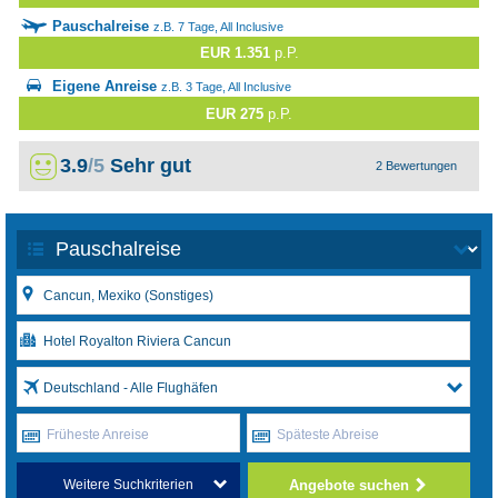
Pauschalreise
z.B. 7 Tage, All Inclusive
EUR 1.351
p.P.
Eigene Anreise
z.B. 3 Tage, All Inclusive
EUR 275
p.P.
3.9
/5
Sehr gut
2 Bewertungen
Deutschland - Alle Flughäfen
Früheste Anreise
Späteste Abreise
Angebote suchen
Weitere Suchkriterien