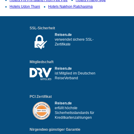
Hotels Phi Phi Island / Koh Pee Pee
Hotels Phang Nga
Hotels Udon Thani
Hotels Nakhon Ratchasima
SSL-Sicherheit
Reisen.de
verwendet sichere SSL-
Zertifikate
Mitgliedschaft
Reisen.de
ist Mitglied im Deutschen
ReiseVerband
PCI Zertifikat
Reisen.de
erfüllt höchste
Sicherheitsstandards für
Kreditkartenzahlungen
Nirgendwo günstiger Garantie