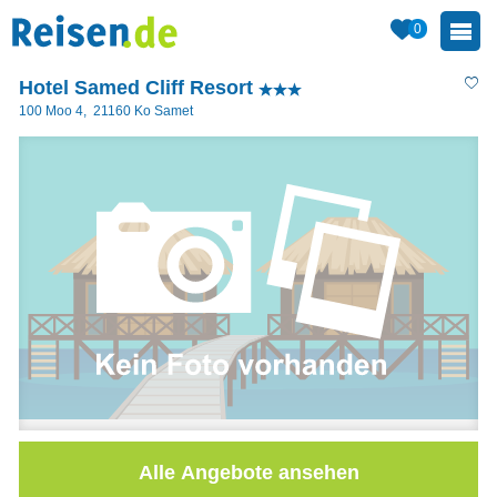
0
Hotel Samed Cliff Resort
100 Moo 4
,
21160
Ko Samet
Alle Angebote ansehen