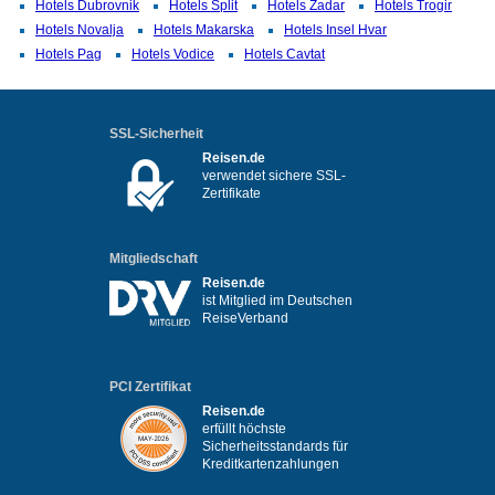
Hotels Dubrovnik
Hotels Split
Hotels Zadar
Hotels Trogir
Hotels Novalja
Hotels Makarska
Hotels Insel Hvar
Hotels Pag
Hotels Vodice
Hotels Cavtat
SSL-Sicherheit
Reisen.de
verwendet sichere SSL-
Zertifikate
Mitgliedschaft
Reisen.de
ist Mitglied im Deutschen
ReiseVerband
PCI Zertifikat
Reisen.de
erfüllt höchste
Sicherheitsstandards für
Kreditkartenzahlungen