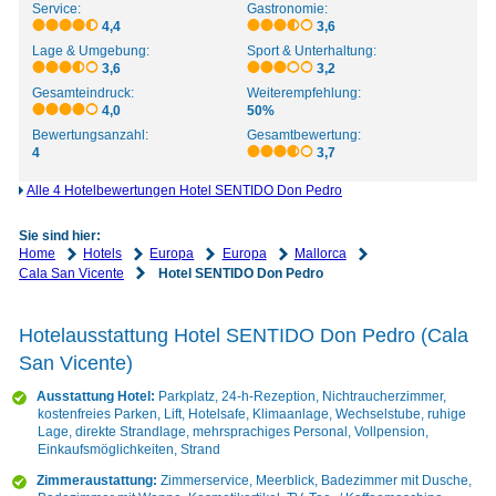
Service:
Gastronomie:
4,4
3,6
Lage & Umgebung:
Sport & Unterhaltung:
3,6
3,2
Gesamteindruck:
Weiterempfehlung:
4,0
50%
Bewertungsanzahl:
Gesamtbewertung:
4
3,7
Alle 4 Hotelbewertungen Hotel SENTIDO Don Pedro
Sie sind hier:
Home
Hotels
Europa
Europa
Mallorca
Cala San Vicente
Hotel SENTIDO Don Pedro
Hotelausstattung Hotel SENTIDO Don Pedro (Cala
San Vicente)
Ausstattung Hotel:
Parkplatz, 24-h-Rezeption, Nichtraucherzimmer,
kostenfreies Parken, Lift, Hotelsafe, Klimaanlage, Wechselstube, ruhige
Lage, direkte Strandlage, mehrsprachiges Personal, Vollpension,
Einkaufsmöglichkeiten, Strand
Zimmeraustattung:
Zimmerservice, Meerblick, Badezimmer mit Dusche,