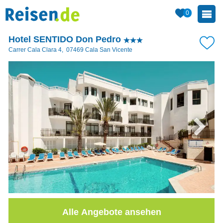
0
Hotel SENTIDO Don Pedro
Carrer Cala Clara 4
,
07469
Cala San Vicente
Alle Angebote ansehen