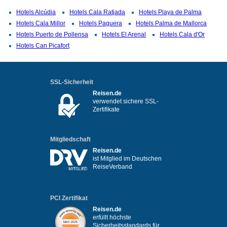
Hotels Alcúdia
Hotels Cala Ratjada
Hotels Playa de Palma
Hotels Cala Millor
Hotels Paguera
Hotels Palma de Mallorca
Hotels Puerto de Pollensa
Hotels El Arenal
Hotels Cala d'Or
Hotels Can Picafort
SSL-Sicherheit
Reisen.de
verwendet sichere SSL-
Zertifikate
Mitgliedschaft
Reisen.de
ist Mitglied im Deutschen
ReiseVerband
PCI Zertifikat
Reisen.de
erfüllt höchste
Sicherheitsstandards für