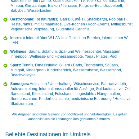
Badezimmer mit Wanne, Kosmetikartikel, TV, Tee- / Kaffeemaschine,
Minibar, Klimaanlage, Balkon / Terrasse, Kingsize-Bett, Doppelbett,
Babybett, Wasserkocher
Gastronomie:
Restaurant(s), Bar(s), Café(s), Snackbar(s), Poolbar(s),
Restaurant(s) mit Klimaanlage, Live-Kochen / Koch-Events, Mittagsbuffet,
Vegetarische Verpflegung, Glutenfreie Gerichte
Internet:
Internet über W-LAN im öffentlichen Bereich, Internet über W-
LAN
Wellness:
Sauna, Solarium, Spa- und Wellnesscenter, Massagen,
Innenpool, Wellness- und Fitnessangebote, Yoga / Pilates, Pool
Sport:
Tennis, Fitnessstudio, Billard / Darts, Tischtennis, Squash,
Minigolf, Kinderpool / Kinderbereich, Wasserrutsche, Wassersport,
Beachvolleyball
Sonstiges:
Animation / Unterhaltung, Wäscheservice, Fahrradverleih,
Autovermietung, Informationsschalter für Ausflüge, Geldautomat vor Ort,
Sandstrand, Kieselstrand, Felsstrand, Liegestühle / Hängematten,
Sonnenschirme, Kinderhochstühle, medizinische Betreuung / Hotelarzt,
Stadtzentrum
Alle Angaben sind ohne Gewähr von Richtigkeit und Vollständigkeit. Es gelten
ausschließlich die Leistungen des gebuchten Zimmers.
Beliebte Destinationen im Umkreis