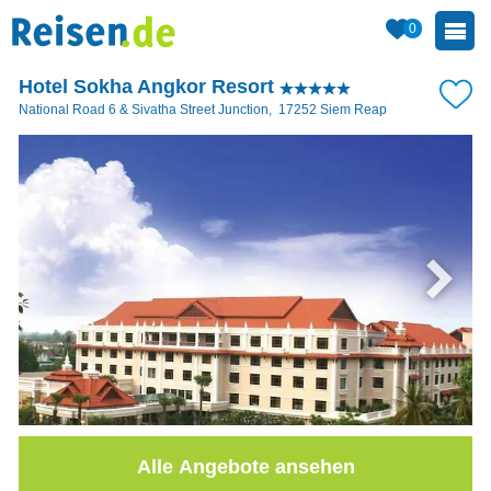
0
Hotel Sokha Angkor Resort
National Road 6 & Sivatha Street Junction
,
17252
Siem Reap
Alle Angebote ansehen