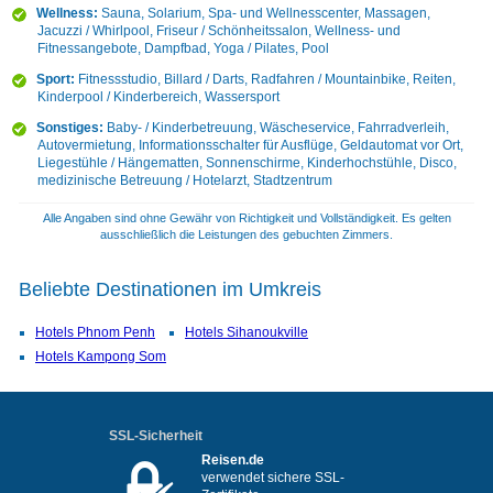
Wellness:
Sauna, Solarium, Spa- und Wellnesscenter, Massagen,
Jacuzzi / Whirlpool, Friseur / Schönheitssalon, Wellness- und
Fitnessangebote, Dampfbad, Yoga / Pilates, Pool
Sport:
Fitnessstudio, Billard / Darts, Radfahren / Mountainbike, Reiten,
Kinderpool / Kinderbereich, Wassersport
Sonstiges:
Baby- / Kinderbetreuung, Wäscheservice, Fahrradverleih,
Autovermietung, Informationsschalter für Ausflüge, Geldautomat vor Ort,
Liegestühle / Hängematten, Sonnenschirme, Kinderhochstühle, Disco,
medizinische Betreuung / Hotelarzt, Stadtzentrum
Alle Angaben sind ohne Gewähr von Richtigkeit und Vollständigkeit. Es gelten
ausschließlich die Leistungen des gebuchten Zimmers.
Beliebte Destinationen im Umkreis
Hotels Phnom Penh
Hotels Sihanoukville
Hotels Kampong Som
SSL-Sicherheit
Reisen.de
verwendet sichere SSL-