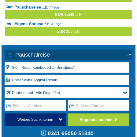
Pauschalreise
z.B. 7 Tage
EUR 1.549
p.P.
Eigene Anreise
z.B. 3 Tage
EUR 153
p.P.
Deutschland - Alle Flughäfen
Früheste Anreise
Späteste Abreise
Angebote suchen
Weitere Suchkriterien
0341 65050 51340