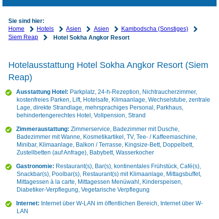
Sie sind hier:
Home
Hotels
Asien
Asien
Kambodscha (Sonstiges)
Siem Reap
Hotel Sokha Angkor Resort
Hotelausstattung Hotel Sokha Angkor Resort (Siem
Reap)
Ausstattung Hotel:
Parkplatz, 24-h-Rezeption, Nichtraucherzimmer,
kostenfreies Parken, Lift, Hotelsafe, Klimaanlage, Wechselstube, zentrale
Lage, direkte Strandlage, mehrsprachiges Personal, Parkhaus,
behindertengerechtes Hotel, Vollpension, Strand
Zimmeraustattung:
Zimmerservice, Badezimmer mit Dusche,
Badezimmer mit Wanne, Kosmetikartikel, TV, Tee- / Kaffeemaschine,
Minibar, Klimaanlage, Balkon / Terrasse, Kingsize-Bett, Doppelbett,
Zustellbetten (auf Anfrage), Babybett, Wasserkocher
Gastronomie:
Restaurant(s), Bar(s), kontinentales Frühstück, Café(s),
Snackbar(s), Poolbar(s), Restaurant(s) mit Klimaanlage, Mittagsbuffet,
Mittagessen à la carte, Mittagessen Menüwahl, Kinderspeisen,
Diabetiker-Verpflegung, Vegetarische Verpflegung
Internet:
Internet über W-LAN im öffentlichen Bereich, Internet über W-
LAN