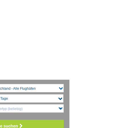
chland - Alle Flughäfen
rtyp (beliebig)
e suchen