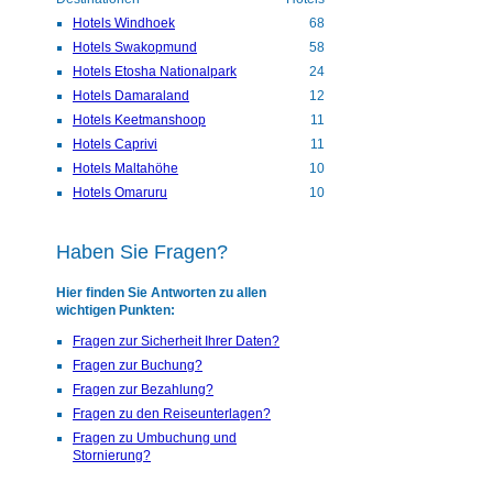
Hotels Windhoek
68
Hotels Swakopmund
58
Hotels Etosha Nationalpark
24
Hotels Damaraland
12
Hotels Keetmanshoop
11
Hotels Caprivi
11
Hotels Maltahöhe
10
Hotels Omaruru
10
Haben Sie Fragen?
Hier finden Sie Antworten zu allen
wichtigen Punkten:
Fragen zur Sicherheit Ihrer Daten?
Fragen zur Buchung?
Fragen zur Bezahlung?
Fragen zu den Reiseunterlagen?
Fragen zu Umbuchung und
Stornierung?