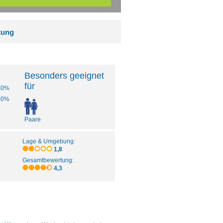
tung
Besonders geeignet
für
50%
50%
Paare
Lage & Umgebung:
1,8
Gesamtbewertung:
4,3