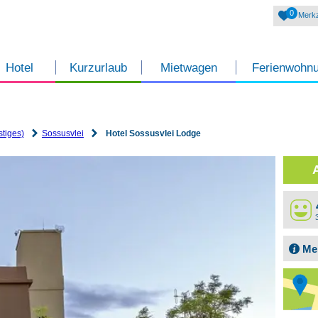
0
Merkz
Hotel
Kurzurlaub
Mietwagen
Ferienwohn
tiges)
Sossusvlei
Hotel Sossusvlei Lodge
Me