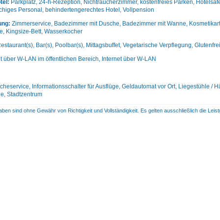
tel:
Parkplatz, 24-h-Rezeption, Nichtraucherzimmer, kostenfreies Parken, Hotelsaf
higes Personal, behindertengerechtes Hotel, Vollpension
ung:
Zimmerservice, Badezimmer mit Dusche, Badezimmer mit Wanne, Kosmetikartik
se, Kingsize-Bett, Wasserkocher
estaurant(s), Bar(s), Poolbar(s), Mittagsbuffet, Vegetarische Verpflegung, Glutenfre
et über W-LAN im öffentlichen Bereich, Internet über W-LAN
heservice, Informationsschalter für Ausflüge, Geldautomat vor Ort, Liegestühle /
e, Stadtzentrum
aben sind ohne Gewähr von Richtigkeit und Vollständigkeit. Es gelten ausschließlich die Le