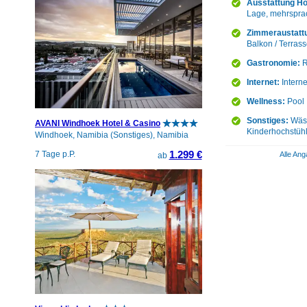
Ausstattung Ho
Lage, mehrsprac
Zimmeraustatt
Balkon / Terras
Gastronomie:
R
Internet:
Intern
Wellness:
Pool
Sonstiges:
Wäsc
AVANI Windhoek Hotel & Casino
Kinderhochstühl
Windhoek, Namibia (Sonstiges), Namibia
1.299 €
7 Tage p.P.
Alle Ang
ab