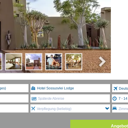
Deuts
Späteste Abreise
Verpflegung (beliebig)
Zimme
Angebot