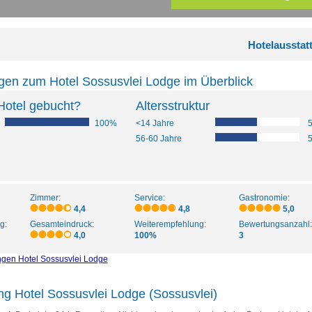
Hotelausstat
gen zum Hotel Sossusvlei Lodge im Überblick
Hotel gebucht?
Altersstruktur
100%
<14 Jahre
56-60 Jahre
Zimmer:
Service:
Gastronomie:
4,4
4,8
5,0
g:
Gesamteindruck:
Weiterempfehlung:
Bewertungsanzahl:
4,0
100%
3
ngen Hotel Sossusvlei Lodge
ng Hotel Sossusvlei Lodge (Sossusvlei)