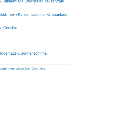
e, Klimaanlage, Wechselstube, zentrale
el, Tee- / Kaffeemaschine, Klimaanlage,
ie Gerichte
 Hängematten, Sonnenschirme,
istungen des gebuchten Zimmers.