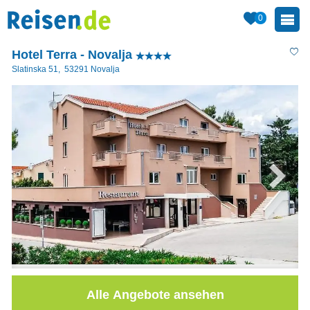
0
Hotel Terra - Novalja
Slatinska 51
,
53291
Novalja
Alle Angebote ansehen