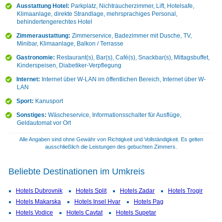
Ausstattung Hotel:
Parkplatz, Nichtraucherzimmer, Lift, Hotelsafe,
Klimaanlage, direkte Strandlage, mehrsprachiges Personal,
behindertengerechtes Hotel
Zimmeraustattung:
Zimmerservice, Badezimmer mit Dusche, TV,
Minibar, Klimaanlage, Balkon / Terrasse
Gastronomie:
Restaurant(s), Bar(s), Café(s), Snackbar(s), Mittagsbuffet,
Kinderspeisen, Diabetiker-Verpflegung
Internet:
Internet über W-LAN im öffentlichen Bereich, Internet über W-
LAN
Sport:
Kanusport
Sonstiges:
Wäscheservice, Informationsschalter für Ausflüge,
Geldautomat vor Ort
Alle Angaben sind ohne Gewähr von Richtigkeit und Vollständigkeit. Es gelten
ausschließlich die Leistungen des gebuchten Zimmers.
Beliebte Destinationen im Umkreis
Hotels Dubrovnik
Hotels Split
Hotels Zadar
Hotels Trogir
Hotels Makarska
Hotels Insel Hvar
Hotels Pag
Hotels Vodice
Hotels Cavtat
Hotels Supetar