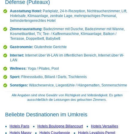
Défense (Puteaux)
Ausstattung Hotel:
Parkplatz, 24-h-Rezeption, Nichtraucherzimmer, Lift,
Hotelsafe, Klimaanlage, zentrale Lage, mehrsprachiges Personal,
behindertengerechtes Hotel
Zimmeraustattung:
Badezimmer mit Dusche, Badezimmer mit Wanne,
Kosmetikartikel, TV, Tee- / Kaffeemaschine, Klimaanlage, Balkon /
Terrasse, Doppelbett, Babybett
Gastronomie:
Glutenfreie Gerichte
Internet:
Internet über W-LAN im öffentlichen Bereich, Internet über W-
LAN
Wellness:
Yoga / Pilates, Pool
Sport:
Fitnessstudio, Billard / Darts, Tischtennis
Sonstiges:
Wäscheservice, Liegestühle / Hängematten, Sonnenschirme
Alle Angaben sind ohne Gewähr von Richtigkeit und Vollständigkeit. Es gelten
ausschließlich die Leistungen des gebuchten Zimmers.
Beliebte Destinationen im Umkreis
Hotels Paris
Hotels Boulogne Billancourt
Hotels Versailles
Hotels Massy
Hotels Courbevoie
Hotels Levallois-Perret