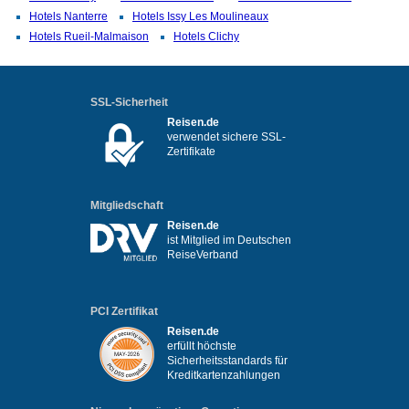
Hotels Nanterre
Hotels Issy Les Moulineaux
Hotels Rueil-Malmaison
Hotels Clichy
SSL-Sicherheit
Reisen.de
verwendet sichere SSL-
Zertifikate
Mitgliedschaft
Reisen.de
ist Mitglied im Deutschen
ReiseVerband
PCI Zertifikat
Reisen.de
erfüllt höchste
Sicherheitsstandards für
Kreditkartenzahlungen