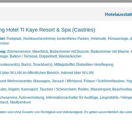
Hotelausstat
ng Hotel Ti Kaye Resort & Spa (Castries)
tel:
Parkplatz, Nichtraucherzimmer, kostenfreies Parken, Hotelsafe, Klimaanlage, 
ension
ung:
Zimmerservice, Meerblick, Badezimmer mit Dusche, Badezimmer mit Wanne, Kos
nlage, Balkon / Terrasse, Doppelbett, Wasserkocher
estaurant(s), Bar(s), Snackbar(s), Mittagsbuffet, Diabetiker-Verpflegung
et über W-LAN im öffentlichen Bereich, Internet über W-LAN
und Wellnesscenter, Massagen, Jacuzzi / Whirlpool, Friseur / Schönheitssalon, Yoga
udio, Angeln, Kanusport, Tauchen / Schnorcheln, Reiten, Wassersport, Beachvolley
heservice, Autovermietung, Informationsschalter für Ausflüge, Liegestühle / Hän
elarzt, Stadtzentrum
aben sind ohne Gewähr von Richtigkeit und Vollständigkeit. Es gelten ausschließlich die Le