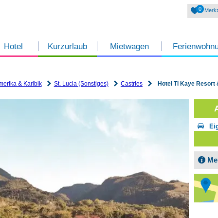
0
Merkz
Hotel
Kurzurlaub
Mietwagen
Ferienwohn
merika & Karibik
St. Lucia (Sonstiges)
Castries
Hotel Ti Kaye Resort
Ei
Me