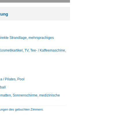
tung
direkte Strandlage, mehrsprachiges
metikartikel, TV, Tee- / Kaffeemaschine,
 / Pilates, Pool
ball
gematten, Sonnenschirme, medizinische
istungen des gebuchten Zimmers.