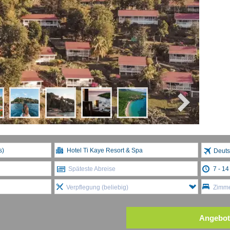
Deuts
Späteste Abreise
Verpflegung (beliebig)
Zimme
Angebot