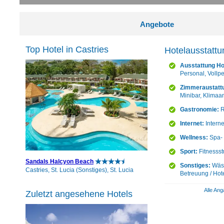
Angebote
Top Hotel in Castries
Hotelausstattu
Ausstattung Ho
Personal, Vollp
Zimmeraustatt
Minibar, Klimaa
Gastronomie:
R
Internet:
Intern
Wellness:
Spa- 
Sport:
Fitnessst
Sandals Halcyon Beach
Sonstiges:
Wäsc
Castries, St. Lucia (Sonstiges), St. Lucia
Betreuung / Hot
Alle Ang
Zuletzt angesehene Hotels