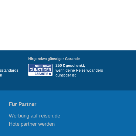
Nirgendwo günstiger Garantie
250 € geschenkt,
itsstandards
wenn deine Reise woanders
en
günstiger ist
Für Partner
Werbung auf reisen.de
Hotelpartner werden