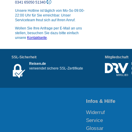
0341 65050 51340
Unsere Hotline ist täglich von Mo-So 09:00-
22:00 Uhr für Sie erreichbar. Unser
Serviceteam freut sich auf Ihren Anruf.
Wollen Sie Ihre Anfrage per E-Mail an uns
stellen, besuchen Sie dazu bitte einfach
unsere
Kontaktseite
.
SSL-Sicherheit
Mitgliedschaft
Reisen.de
verwendet sichere SSL-Zertifikate
Infos & Hilfe
Widerruf
Service
Glossar