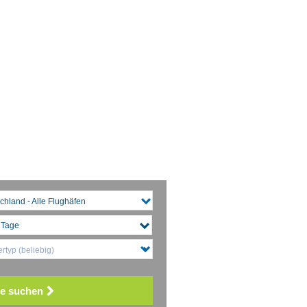
chland - Alle Flughäfen
rtyp (beliebig)
e suchen