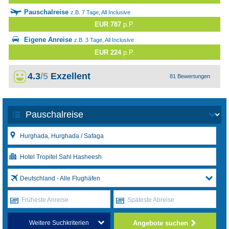
Pauschalreise
z.B. 7 Tage, All Inclusive
EUR 787
p.P.
Eigene Anreise
z.B. 3 Tage, All Inclusive
EUR 224
p.P.
4.3
/5
Exzellent
81 Bewertungen
Deutschland - Alle Flughäfen
Früheste Anreise
Späteste Abreise
Angebote suchen
Weitere Suchkriterien