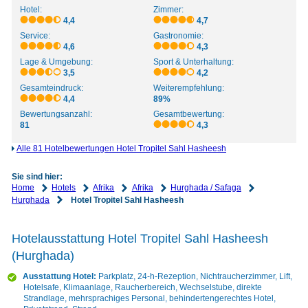
Hotel:
Zimmer:
4,4
4,7
Service:
Gastronomie:
4,6
4,3
Lage & Umgebung:
Sport & Unterhaltung:
3,5
4,2
Gesamteindruck:
Weiterempfehlung:
4,4
89%
Bewertungsanzahl:
Gesamtbewertung:
81
4,3
Alle 81 Hotelbewertungen Hotel Tropitel Sahl Hasheesh
Sie sind hier:
Home
Hotels
Afrika
Afrika
Hurghada / Safaga
Hurghada
Hotel Tropitel Sahl Hasheesh
Hotelausstattung Hotel Tropitel Sahl Hasheesh
(Hurghada)
Ausstattung Hotel:
Parkplatz, 24-h-Rezeption, Nichtraucherzimmer, Lift,
Hotelsafe, Klimaanlage, Raucherbereich, Wechselstube, direkte
Strandlage, mehrsprachiges Personal, behindertengerechtes Hotel,