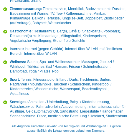
Privatstrand, Strand
Zimmeraustattung:
Zimmerservice, Meerblick, Badezimmer mit Dusche,
Badezimmer mit Wanne, TV, Tee- / Kaffeemaschine, Minibar,
Klimaanlage, Balkon / Terrasse, Kingsize-Bett, Doppelbett, Zustellbetten
(auf Anfrage), Babybett, Wasserkocher
Gastronomie:
Restaurant(s), Bar(s), Café(s), Snackbar(s), Poolbar(s),
Restaurant(s) mit Klimaanlage, Mittagsbuffet, Kinderspeisen,
Vegetarische Verpflegung, Glutenfreie Gerichte
Internet:
Internet (gegen Gebühr), Internet über W-LAN im öffentlichen
Bereich, Internet über W-LAN
Wellness:
Sauna, Spa- und Wellnesscenter, Massagen, Jacuzzi /
Whirlpool, Türkisches Bad / Hamam, Friseur / Schönheitssalon,
Dampfbad, Yoga / Pilates, Pool
Sport:
Tennis, Fitnessstudio, Billard / Darts, Tischtennis, Surfen,
Radfahren / Mountainbike, Tauchen / Schnorcheln, Kinderpool /
Kinderbereich, Wasserrutsche, Wassersport, Beachvolleyball,
Aquafitness
Sonstiges:
Animation / Unterhaltung, Baby- / Kinderbetreuung,
Wäscheservice, Fahrradverleih, Autovermietung, Informationsschalter für
Ausflüge, Geldautomat vor Ort, Sandstrand, Liegestühle / Hängematten,
Sonnenschirme, Disco, medizinische Betreuung / Hotelarzt, Stadtzentrum
Alle Angaben sind ohne Gewähr von Richtigkeit und Vollständigkeit. Es gelten
ausschließlich die Leistungen des gebuchten Zimmers.