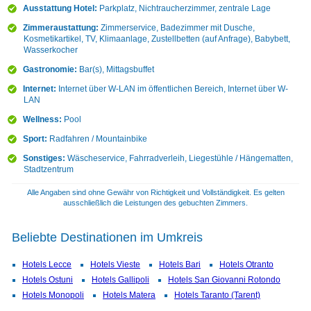
Ausstattung Hotel:
Parkplatz, Nichtraucherzimmer, zentrale Lage
Zimmeraustattung:
Zimmerservice, Badezimmer mit Dusche,
Kosmetikartikel, TV, Klimaanlage, Zustellbetten (auf Anfrage), Babybett,
Wasserkocher
Gastronomie:
Bar(s), Mittagsbuffet
Internet:
Internet über W-LAN im öffentlichen Bereich, Internet über W-
LAN
Wellness:
Pool
Sport:
Radfahren / Mountainbike
Sonstiges:
Wäscheservice, Fahrradverleih, Liegestühle / Hängematten,
Stadtzentrum
Alle Angaben sind ohne Gewähr von Richtigkeit und Vollständigkeit. Es gelten
ausschließlich die Leistungen des gebuchten Zimmers.
Beliebte Destinationen im Umkreis
Hotels Lecce
Hotels Vieste
Hotels Bari
Hotels Otranto
Hotels Ostuni
Hotels Gallipoli
Hotels San Giovanni Rotondo
Hotels Monopoli
Hotels Matera
Hotels Taranto (Tarent)