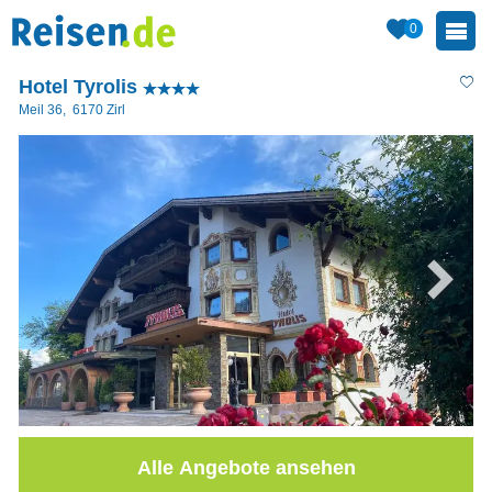
0
Hotel Tyrolis
Meil 36
,
6170
Zirl
Alle Angebote ansehen