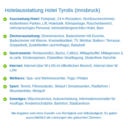
Hotelausstattung Hotel Tyrolis (Innsbruck)
Ausstattung Hotel:
Parkplatz, 24-h-Rezeption, Nichtraucherzimmer,
kostenfreies Parken, Lift, Hotelsafe, Klimaanlage, Raucherbereich,
mehrsprachiges Personal, behindertengerechtes Hotel, Bars
Zimmeraustattung:
Zimmerservice, Badezimmer mit Dusche,
Badezimmer mit Wanne, Kosmetikartikel, TV, Minibar, Balkon / Terrasse,
Doppelbett, Zustellbetten (auf Anfrage), Babybett
Gastronomie:
Restaurant(s), Bar(s), Café(s), Mittagsbuffet, Mittagessen à
la carte, Kinderspeisen, Diabetiker-Verpflegung, Glutenfreie Gerichte
Internet:
Internet über W-LAN im öffentlichen Bereich, Internet über W-
LAN
Wellness:
Spa- und Wellnesscenter, Yoga / Pilates
Sport:
Tennis, Fitnessstudio, Skilauf / Snowboarden, Radfahren /
Mountainbike, Minigolf
Sonstiges:
Wäscheservice, Autovermietung, Informationsschalter für
Ausflüge, Kinderhochstühle, Bahnhof, Stadtzentrum
Alle Angaben sind ohne Gewähr von Richtigkeit und Vollständigkeit. Es gelten
ausschließlich die Leistungen des gebuchten Zimmers.