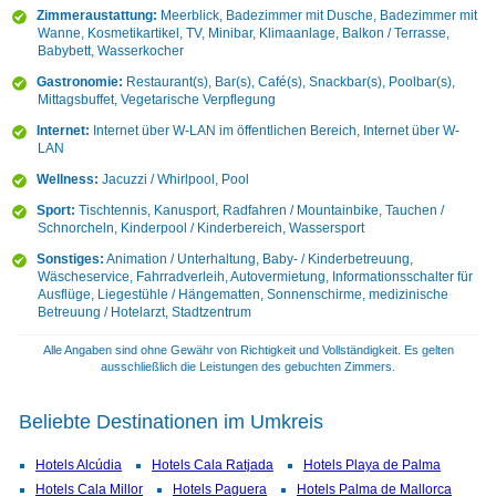
Zimmeraustattung:
Meerblick, Badezimmer mit Dusche, Badezimmer mit
Wanne, Kosmetikartikel, TV, Minibar, Klimaanlage, Balkon / Terrasse,
Babybett, Wasserkocher
Gastronomie:
Restaurant(s), Bar(s), Café(s), Snackbar(s), Poolbar(s),
Mittagsbuffet, Vegetarische Verpflegung
Internet:
Internet über W-LAN im öffentlichen Bereich, Internet über W-
LAN
Wellness:
Jacuzzi / Whirlpool, Pool
Sport:
Tischtennis, Kanusport, Radfahren / Mountainbike, Tauchen /
Schnorcheln, Kinderpool / Kinderbereich, Wassersport
Sonstiges:
Animation / Unterhaltung, Baby- / Kinderbetreuung,
Wäscheservice, Fahrradverleih, Autovermietung, Informationsschalter für
Ausflüge, Liegestühle / Hängematten, Sonnenschirme, medizinische
Betreuung / Hotelarzt, Stadtzentrum
Alle Angaben sind ohne Gewähr von Richtigkeit und Vollständigkeit. Es gelten
ausschließlich die Leistungen des gebuchten Zimmers.
Beliebte Destinationen im Umkreis
Hotels Alcúdia
Hotels Cala Ratjada
Hotels Playa de Palma
Hotels Cala Millor
Hotels Paguera
Hotels Palma de Mallorca