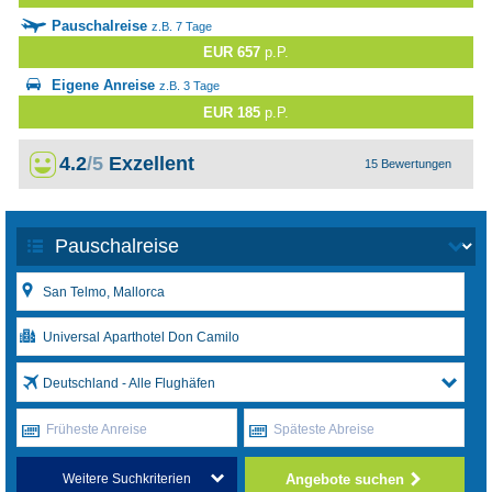
Pauschalreise
z.B. 7 Tage
EUR 657
p.P.
Eigene Anreise
z.B. 3 Tage
EUR 185
p.P.
4.2
/5
Exzellent
15 Bewertungen
Deutschland - Alle Flughäfen
Früheste Anreise
Späteste Abreise
Angebote suchen
Weitere Suchkriterien