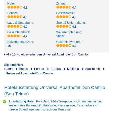
Hotel:
Zimmer:
4,1
4,4
Service:
Gastronomie:
4,6
4,0
Lage & Umgebung:
Sport & Unterhaltung:
4,0
4,1
Gesamteindruck:
Weiterempfehlung:
4,2
100%
Bewertungsanzahl:
Gesamtbewertung:
15
4,2
Alle 15 Hotelbewertungen Universal Aparthotel Don Camilo
Sie sind hier:
Home
Hotels
Europa
Europa
Mallorca
San Telmo
Universal Aparthotel Don Camilo
Hotelausstattung Universal Aparthotel Don Camilo
(San Telmo)
Ausstattung Hotel:
Parkplatz, 24-h-Rezeption, Nichtraucherzimmer,
kostenfreies Parken, Lift, Hotelsafe, Klimaanlage, Raucherbereich,
direkte Strandlage, mehrsprachiges Personal