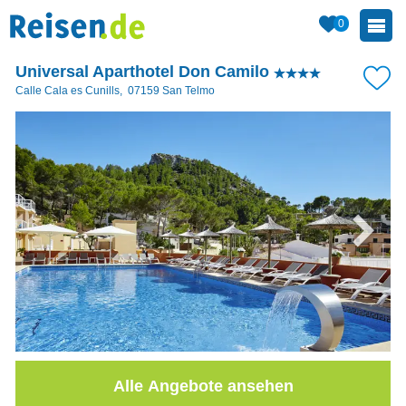
0
Universal Aparthotel Don Camilo
Calle Cala es Cunills
,
07159
San Telmo
Alle Angebote ansehen