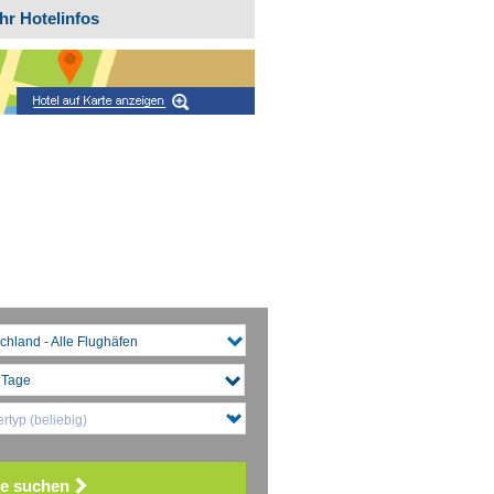
hr Hotelinfos
chland - Alle Flughäfen
rtyp (beliebig)
e suchen