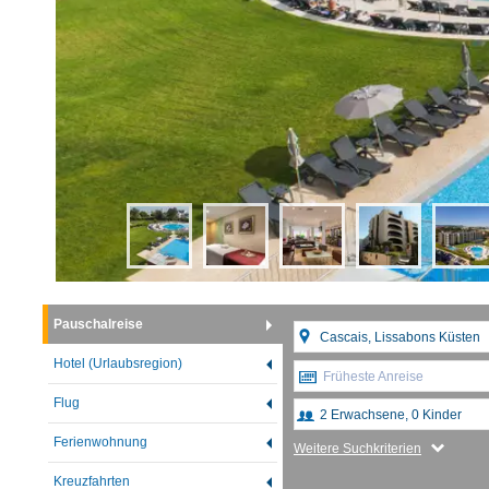
Pauschalreise
Hotel (Urlaubsregion)
Früheste Anreise
Flug
Ferienwohnung
Weitere Suchkriterien
Kreuzfahrten