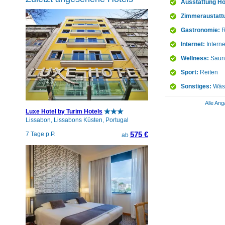
Ausstattung Ho
Zimmeraustatt
Gastronomie:
R
Internet:
Intern
Wellness:
Saun
Sport:
Reiten
Sonstiges:
Wäsc
Alle Ang
Luxe Hotel by Turim Hotels
Lissabon, Lissabons Küsten, Portugal
575 €
7 Tage p.P.
ab