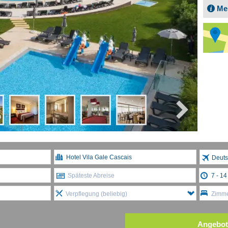
Me
Deuts
Späteste Abreise
Verpflegung (beliebig)
Zimme
Angebot