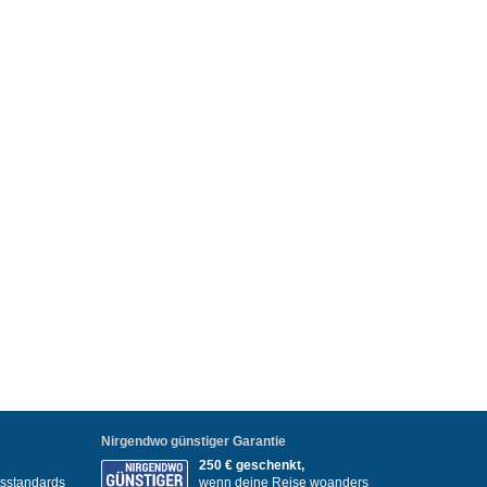
Nirgendwo günstiger Garantie
250 € geschenkt,
itsstandards
wenn deine Reise woanders