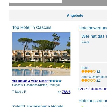
Angebote
Top Hotel in Cascais
Hotelbewertung
Wer hat das 
Paare
Hotel:
3,6
Sport & Unterhaltun
2,2
Vila Bicuda & Villas Resort
Cascais, Lissabons Küsten, Portugal
Alle 4 Hotelbewertu
788 €
7 Tage p.P.
ab
Hotelausstattu
Zuletzt angesehene Hotels