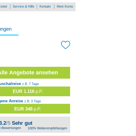
ettel
Service & Hilfe
Kontakt
Mein Konto
ungen
Alle Angebote ansehen
uschalreise
z.B. 7 Tage
EUR 1.116
p.P.
gene Anreise
z.B. 3 Tage
EUR 348
p.P.
3.2
/5
Sehr gut
4 Bewertungen
100% Weiterempfehlungen