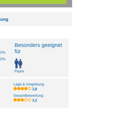
tung
Besonders geeignet
für
50%
50%
Paare
Lage & Umgebung:
3,8
Gesamtbewertung:
3,2