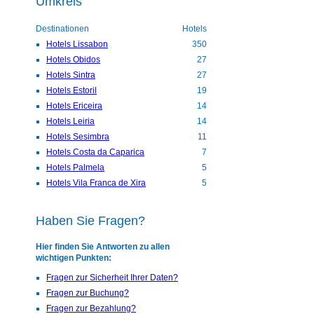
Umkreis
Destinationen
Hotels
Hotels Lissabon
350
Hotels Obidos
27
Hotels Sintra
27
Hotels Estoril
19
Hotels Ericeira
14
Hotels Leiria
14
Hotels Sesimbra
11
Hotels Costa da Caparica
7
Hotels Palmela
5
Hotels Vila Franca de Xira
5
Haben Sie Fragen?
Hier finden Sie Antworten zu allen
wichtigen Punkten:
Fragen zur Sicherheit Ihrer Daten?
Fragen zur Buchung?
Fragen zur Bezahlung?