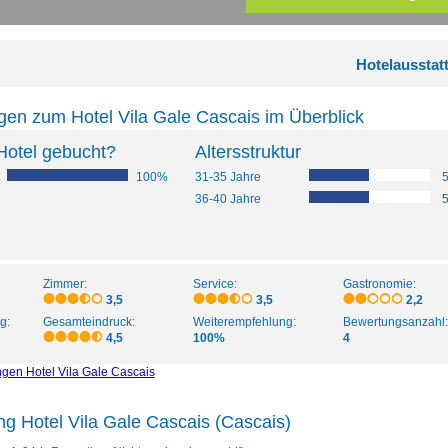
Hotelausstat
en zum Hotel Vila Gale Cascais im Überblick
Hotel gebucht?
Altersstruktur
100%
31-35 Jahre
36-40 Jahre
Zimmer:
Service:
Gastronomie:
3,5
3,5
2,2
g:
Gesamteindruck:
Weiterempfehlung:
Bewertungsanzahl:
4,5
100%
4
ngen Hotel Vila Gale Cascais
ng Hotel Vila Gale Cascais (Cascais)