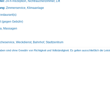
tel:
24-h-Rezeption, Nichtraucherzimmer, Lift
ung:
Zimmerservice, Klimaanlage
estaurant(s)
et (gegen Gebühr)
a, Massagen
heservice, Weckdienst, Bahnhof, Stadtzentrum
aben sind ohne Gewähr von Richtigkeit und Vollständigkeit. Es gelten ausschließlich die Le