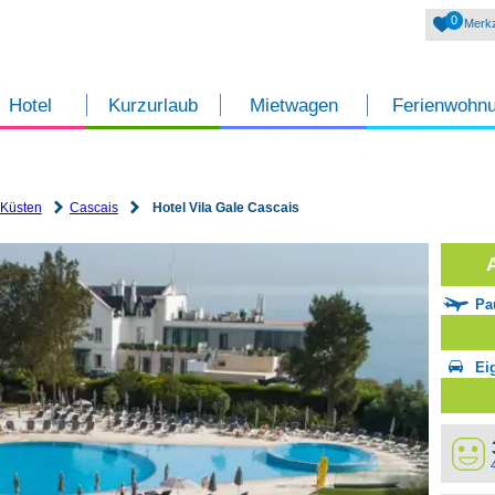
0
Merkz
Hotel
Kurzurlaub
Mietwagen
Ferienwohn
 Küsten
Cascais
Hotel Vila Gale Cascais
Pa
Ei