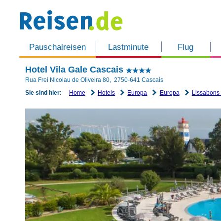
Pauschalreisen
Lastminute
Flug
Hotel Vila Gale Cascais
Rua Frei Nicolau de Oliveira 80
,
2750-641
Cascais
Home
Hotels
Europa
Europa
Lissabons
Sie sind hier: