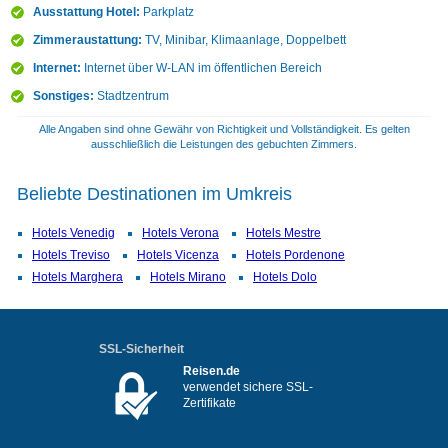
Ausstattung Hotel:
Parkplatz
Zimmeraustattung:
TV, Minibar, Klimaanlage, Doppelbett
Internet:
Internet über W-LAN im öffentlichen Bereich
Sonstiges:
Stadtzentrum
Alle Angaben sind ohne Gewähr von Richtigkeit und Vollständigkeit. Es gelten
ausschließlich die Leistungen des gebuchten Zimmers.
Beliebte Destinationen im Umkreis
Hotels Venedig
Hotels Verona
Hotels Mestre
Hotels Treviso
Hotels Vicenza
Hotels Pordenone
Hotels Marghera
Hotels Mirano
Hotels Dolo
SSL-Sicherheit
Reisen.de
verwendet sichere SSL-
Zertifikate