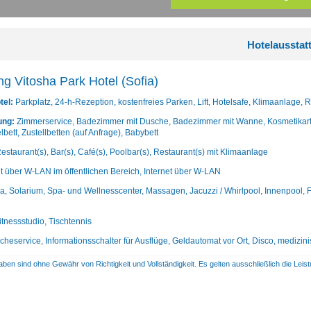
Hotelausstat
ng Vitosha Park Hotel (Sofia)
tel:
Parkplatz, 24-h-Rezeption, kostenfreies Parken, Lift, Hotelsafe, Klimaanlage,
ung:
Zimmerservice, Badezimmer mit Dusche, Badezimmer mit Wanne, Kosmetikartike
bett, Zustellbetten (auf Anfrage), Babybett
estaurant(s), Bar(s), Café(s), Poolbar(s), Restaurant(s) mit Klimaanlage
et über W-LAN im öffentlichen Bereich, Internet über W-LAN
, Solarium, Spa- und Wellnesscenter, Massagen, Jacuzzi / Whirlpool, Innenpool, 
itnessstudio, Tischtennis
heservice, Informationsschalter für Ausflüge, Geldautomat vor Ort, Disco, medizini
aben sind ohne Gewähr von Richtigkeit und Vollständigkeit. Es gelten ausschließlich die Le