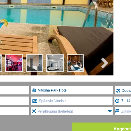
Deuts
Späteste Abreise
Verpflegung (beliebig)
Zimme
Angebot