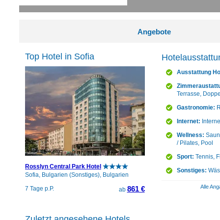
Angebote
Top Hotel in Sofia
Hotelausstattu
Ausstattung Ho
Zimmeraustatt
Terrasse, Doppel
Gastronomie:
R
Internet:
Intern
Wellness:
Sauna
/ Pilates, Pool
Sport:
Tennis, F
Rosslyn Central Park Hotel
Sonstiges:
Wäsc
Sofia, Bulgarien (Sonstiges), Bulgarien
Alle Ang
861 €
7 Tage p.P.
ab
Zuletzt angesehene Hotels