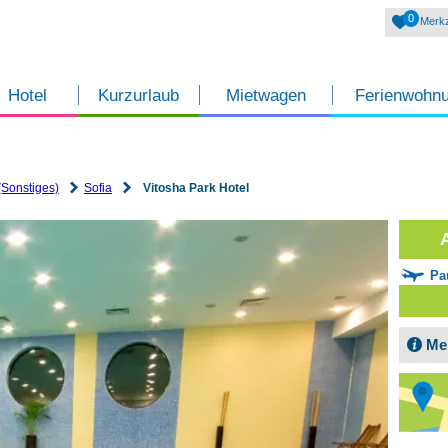
0
Merkz
Hotel
Kurzurlaub
Mietwagen
Ferienwohn
(Sonstiges)
Sofia
Vitosha Park Hotel
Pa
Me