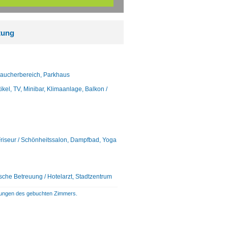
tung
 Raucherbereich, Parkhaus
l, TV, Minibar, Klimaanlage, Balkon /
Friseur / Schönheitssalon, Dampfbad, Yoga
sche Betreuung / Hotelarzt, Stadtzentrum
istungen des gebuchten Zimmers.