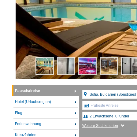
Pauschalreise
Hotel (Urlaubsregion)
Früheste Anreise
Flug
Ferienwohnung
Weitere Suchkriterien
Kreuzfahrten