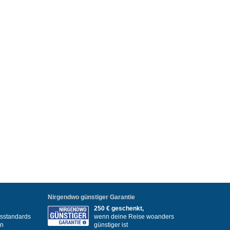
Nirgendwo günstiger Garantie
250 € geschenkt,
itsstandards
wenn deine Reise woanders
en
günstiger ist