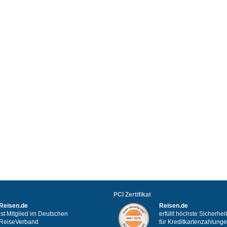
PCI Zertifikat
Reisen.de
Reisen.de
ist Mitglied im Deutschen
erfüllt höchste Sicherhe
ReiseVerband
für Kreditkartenzahlung