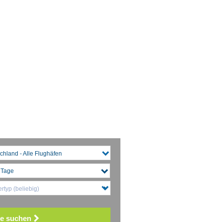
chland - Alle Flughäfen
rtyp (beliebig)
e suchen