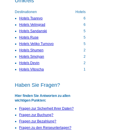
Umkreis
Destinationen
Hotels
Hotels Tsarevo
6
Hotels Velingrad
6
Hotels Sandanski
5
Hotels Ruse
5
Hotels Veliko Turnovo
5
Hotels Shumen
2
Hotels Smolyan
2
Hotels Devin
2
Hotels Vitoscha
1
Haben Sie Fragen?
Hier finden Sie Antworten zu allen
wichtigen Punkten:
Fragen zur Sicherheit Ihrer Daten?
Fragen zur Buchung?
Fragen zur Bezahlung?
Fragen zu den Reiseunterlagen?