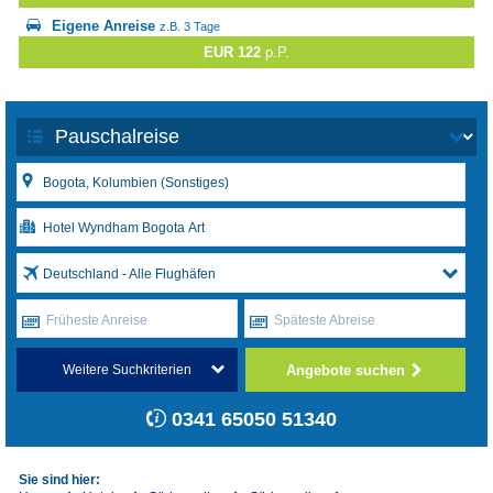
Eigene Anreise
z.B. 3 Tage
EUR 122
p.P.
Deutschland - Alle Flughäfen
Früheste Anreise
Späteste Abreise
Angebote suchen
Weitere Suchkriterien
0341 65050 51340
Sie sind hier: