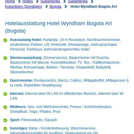
Home
Hotels
Südamerika
Südamerika
Kolumbien (Sonstiges)
Bogota
Hotel Wyndham Bogota Art
Hotelausstattung Hotel Wyndham Bogota Art
(Bogota)
Ausstattung Hotel:
Parkplatz, 24-h-Rezeption, Nichtraucherzimmer,
kostenfreies Parken, Lift, Hotelsafe, Klimaanlage, mehrsprachiges
Personal, Parkhaus, behindertengerechtes Hotel
Zimmeraustattung:
Zimmerservice, Badezimmer mit Dusche,
Badezimmer mit Wanne, Kosmetikartikel, TV, Tee- / Kaffeemaschine,
Minibar, Klimaanlage, Balkon / Terrasse, Doppelbett, Babybett,
Wasserkocher
Gastronomie:
Restaurant(s), Bar(s), Café(s), Mittagsbuffet, Mittagessen à
la carte, Diabetiker-Verpflegung
Internet:
Internet über W-LAN im öffentlichen Bereich, Internet über W-
LAN
Wellness:
Spa- und Wellnesscenter, Friseur / Schönheitssalon,
Dampfbad, Yoga / Pilates, Pool
Sport:
Fitnessstudio, Squash
Sonstiges:
Baby- / Kinderbetreuung, Wäscheservice,
Informationsschalter für Ausflüge, Geldautomat vor Ort