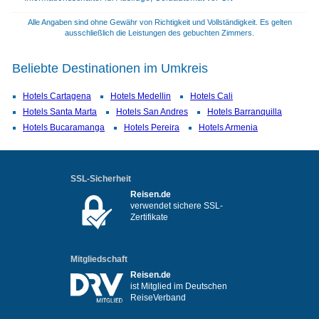
Alle Angaben sind ohne Gewähr von Richtigkeit und Vollständigkeit. Es gelten
ausschließlich die Leistungen des gebuchten Zimmers.
Beliebte Destinationen im Umkreis
Hotels Cartagena
Hotels Medellin
Hotels Cali
Hotels Santa Marta
Hotels San Andres
Hotels Barranquilla
Hotels Bucaramanga
Hotels Pereira
Hotels Armenia
SSL-Sicherheit
Reisen.de
verwendet sichere SSL-
Zertifikate
Mitgliedschaft
Reisen.de
ist Mitglied im Deutschen
ReiseVerband