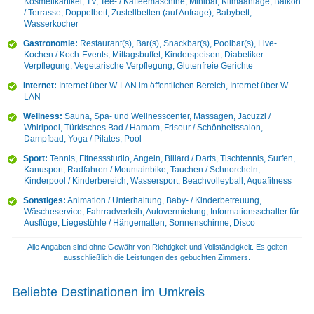
Kosmetikartikel, TV, Tee- / Kaffeemaschine, Minibar, Klimaanlage, Balkon
/ Terrasse, Doppelbett, Zustellbetten (auf Anfrage), Babybett,
Wasserkocher
Gastronomie:
Restaurant(s), Bar(s), Snackbar(s), Poolbar(s), Live-
Kochen / Koch-Events, Mittagsbuffet, Kinderspeisen, Diabetiker-
Verpflegung, Vegetarische Verpflegung, Glutenfreie Gerichte
Internet:
Internet über W-LAN im öffentlichen Bereich, Internet über W-
LAN
Wellness:
Sauna, Spa- und Wellnesscenter, Massagen, Jacuzzi /
Whirlpool, Türkisches Bad / Hamam, Friseur / Schönheitssalon,
Dampfbad, Yoga / Pilates, Pool
Sport:
Tennis, Fitnessstudio, Angeln, Billard / Darts, Tischtennis, Surfen,
Kanusport, Radfahren / Mountainbike, Tauchen / Schnorcheln,
Kinderpool / Kinderbereich, Wassersport, Beachvolleyball, Aquafitness
Sonstiges:
Animation / Unterhaltung, Baby- / Kinderbetreuung,
Wäscheservice, Fahrradverleih, Autovermietung, Informationsschalter für
Ausflüge, Liegestühle / Hängematten, Sonnenschirme, Disco
Alle Angaben sind ohne Gewähr von Richtigkeit und Vollständigkeit. Es gelten
ausschließlich die Leistungen des gebuchten Zimmers.
Beliebte Destinationen im Umkreis