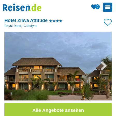
0
Hotel Zilwa Attitude
Royal Road
,
Calodyne
Alle Angebote ansehen