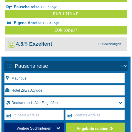
Pauschalreise
z.B. 7 Tage
EUR 1.710
p.P.
Eigene Anreise
z.B. 3 Tage
EUR 332
p.P.
4.5
/5
Exzellent
13 Bewertungen
Deutschland - Alle Flughäfen
Früheste Anreise
Späteste Abreise
Angebote suchen
Weitere Suchkriterien