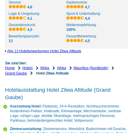
Service:
Gastronomie:
4,6
4,7
Lage & Umgebung:
Sport & Unterhaltung:
4,1
4,4
Gesamteindruck:
Weiterempfehlung:
4,5
100%
Bewertungsanzahl:
Gesamtbewertung:
13
4,5
Alle 13 Hotelbewertungen Hotel Zilwa Attitude
Sie sind hier:
Home
Hotels
Afrika
Afrika
Mauritius (Nordküste)
Grand Gaube
Hotel Zilwa Attitude
Hotelausstattung Hotel Zilwa Attitude (Grand
Gaube)
Ausstattung Hotel:
Parkplatz, 24-h-Rezeption, Nichtraucherzimmer,
kostenfreies Parken, Hotelsafe, Klimaanlage, Wechselstube, zentrale
Lage, ruhige Lage, direkte Strandlage, mehrsprachiges Personal,
Parkhaus, behindertengerechtes Hotel, Vollpension
Zimmeraustattung:
Zimmerservice, Meerblick, Badezimmer mit Dusche,