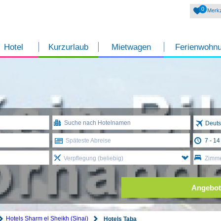
0
Merkz
Hotel
Kurzurlaub
Mietwagen
Ferienwohn
Deuts
Späteste Abreise
Verpflegung (beliebig)
Zimme
Angebot
Hotels Sharm el Sheikh (Sinai)
Hotels Taba