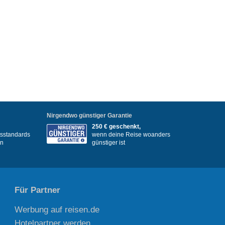
Nirgendwo günstiger Garantie
250 € geschenkt,
itsstandards
wenn deine Reise woanders
en
günstiger ist
Für Partner
Werbung auf reisen.de
Hotelpartner werden