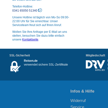
Telefon-Hotline:
0341 65050 51340
Unsere Hotline ist täglich von Mo-So 09:00-
22:00 Uhr für Sie erreichbar. Unser
Serviceteam freut sich auf Ihren Anruf.
Wollen Sie Ihre Anfrage per E-Mail an uns
stellen, besuchen Sie dazu bitte einfach
unsere
Kontaktseite
.
SSL-Sicherheit
Mitgliedschaft
Reisen.de
verwendet sichere SSL-Zertifikate
Infos & Hilfe
Widerruf
Service