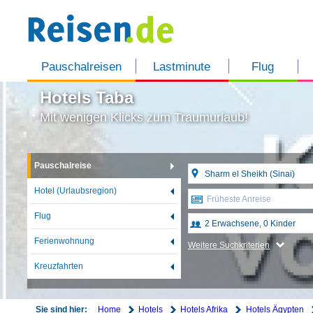
Pauschalreisen
Lastminute
Flug
Hotels Taba
Mit wenigen Klicks zum Traumurlaub!
Pauschalreise
Hotel (Urlaubsregion)
Früheste Anreise
Flug
Ferienwohnung
Weitere Suchkriterien
Kreuzfahrten
Home
Hotels
Hotels Afrika
Hotels Ägypten
Sie sind hier: