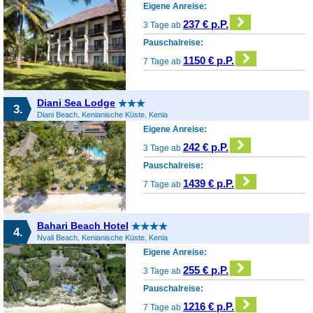
Eigene Anreise:
237 € p.P.
3 Tage ab
Pauschalreise:
1150 € p.P.
7 Tage ab
Diani Sea Lodge
3.
Diani Beach, Kenianische Küste, Kenia
Eigene Anreise:
242 € p.P.
3 Tage ab
Pauschalreise:
1439 € p.P.
7 Tage ab
Bahari Beach Hotel
4.
Nyali Beach, Kenianische Küste, Kenia
Eigene Anreise:
255 € p.P.
3 Tage ab
Pauschalreise:
1216 € p.P.
7 Tage ab