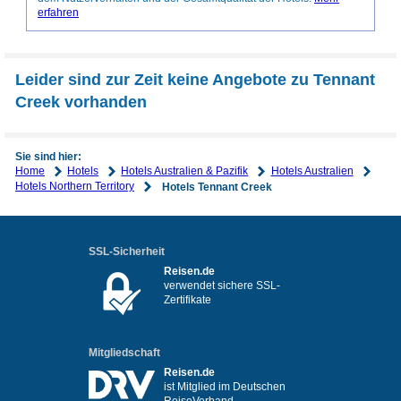
erfahren
Leider sind zur Zeit keine Angebote zu Tennant
Creek vorhanden
Sie sind hier:
Home
Hotels
Hotels Australien & Pazifik
Hotels Australien
Hotels Northern Territory
Hotels Tennant Creek
SSL-Sicherheit
Reisen.de
verwendet sichere SSL-
Zertifikate
Mitgliedschaft
Reisen.de
ist Mitglied im Deutschen