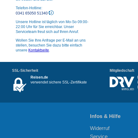
Telefon-Hotline:
0341 65050 51340
Unsere Hotline ist täglich von Mo-So 09:00-
22:00 Uhr für Sie erreichbar. Unser
Serviceteam freut sich auf Ihren Anruf.
Wollen Sie Ihre Anfrage per E-Mail an uns
stellen, besuchen Sie dazu bitte einfach
unsere
Kontaktseite
.
SSL-Sicherheit
Mitgliedschaft
Reisen.de
verwendet sichere SSL-Zertifikate
Infos & Hilfe
Widerruf
Service