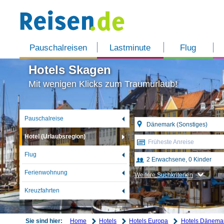
Pauschalreisen
Lastminute
Flug
Hotels Skagen
Mit wenigen Klicks zum Traumurlaub!
Pauschalreise
Hotel (Urlaubsregion)
Früheste Anreise
Flug
Ferienwohnung
Weitere Suchkriterien
Kreuzfahrten
Home
Hotels
Hotels Europa
Hotels Dänema
Sie sind hier: