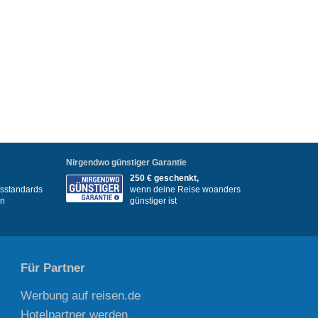
Nirgendwo günstiger Garantie
250 € geschenkt,
itsstandards
wenn deine Reise woanders
en
günstiger ist
Für Partner
Werbung auf reisen.de
Hotelpartner werden