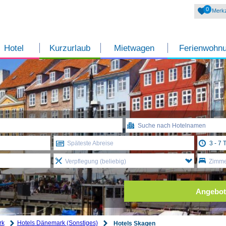
0
Merkz
Hotel
Kurzurlaub
Mietwagen
Ferienwohn
Späteste Abreise
Verpflegung (beliebig)
Zimmer
Angebot
rk
Hotels Dänemark (Sonstiges)
Hotels Skagen