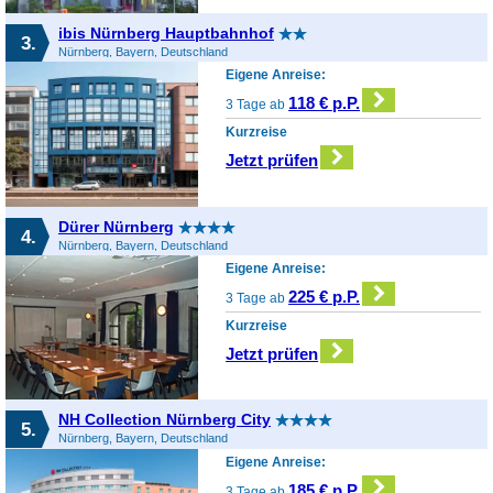
ibis Nürnberg Hauptbahnhof
3.
Nürnberg, Bayern, Deutschland
Eigene Anreise:
118 € p.P.
3 Tage ab
Kurzreise
Jetzt prüfen
Dürer Nürnberg
4.
Nürnberg, Bayern, Deutschland
Eigene Anreise:
225 € p.P.
3 Tage ab
Kurzreise
Jetzt prüfen
NH Collection Nürnberg City
5.
Nürnberg, Bayern, Deutschland
Eigene Anreise:
185 € p.P.
3 Tage ab