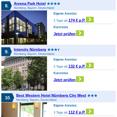
Arvena Park Hotel
8.
Nürnberg, Bayern, Deutschland
Eigene Anreise:
174 € p.P.
3 Tage ab
Kurzreise
Jetzt prüfen
Intercity Nürnberg
9.
Nürnberg, Bayern, Deutschland
Eigene Anreise:
132 € p.P.
3 Tage ab
Kurzreise
Jetzt prüfen
Best Western Hotel Nürnberg City West
10.
Nürnberg, Bayern, Deutschland
Eigene Anreise:
112 € p.P.
3 Tage ab