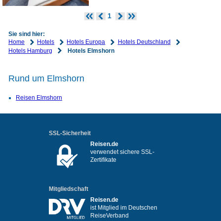
1
Sie sind hier:
Home
Hotels
Hotels Europa
Hotels Deutschland
Hotels Hamburg
Hotels Elmshorn
Rund um Elmshorn
Reisen Elmshorn
SSL-Sicherheit
Reisen.de
verwendet sichere SSL-
Zertifikate
Mitgliedschaft
Reisen.de
ist Mitglied im Deutschen
ReiseVerband