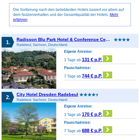
Die Sortierung nach den beliebtesten Hotels basiert vor allem auf
dem Nutzerverhalten und der Gesamtqualität der Hotels.
Mehr
erfahren
Radisson Blu Park Hotel & Conference Centre Dresden Radebeul
1.
Radebeul, Sachsen, Deutschland
Eigene Anreise:
131 € p.P.
3 Tage ab
Pauschalreise:
744 € p.P.
7 Tage ab
City Hotel Dresden Radebeul
2.
Radebeul, Sachsen, Deutschland
Eigene Anreise:
170 € p.P.
3 Tage ab
Pauschalreise:
688 € p.P.
7 Tage ab