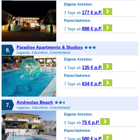
Eigene Anreise:
177 € p.P.
3 Tage ab
Pauschalreise:
898 € p.P.
7 Tage ab
Paradise Apartments & Studios
6.
Laganas, Zakynthos, Griechenland
Eigene Anreise:
135 € p.P.
3 Tage ab
Pauschalreise:
634 € p.P.
7 Tage ab
Andreolas Beach
7.
Laganas, Zakynthos, Griechenland
Eigene Anreise:
75 € p.P.
3 Tage ab
Pauschalreise:
580 € p.P.
7 Tage ab