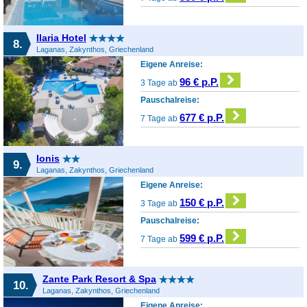
Ilaria Hotel
8.
Laganas, Zakynthos, Griechenland
Eigene Anreise:
96 € p.P.
3 Tage ab
Pauschalreise:
677 € p.P.
7 Tage ab
Ionis
9.
Laganas, Zakynthos, Griechenland
Eigene Anreise:
150 € p.P.
3 Tage ab
Pauschalreise:
599 € p.P.
7 Tage ab
Zante Park Resort & Spa
10.
Laganas, Zakynthos, Griechenland
Eigene Anreise: