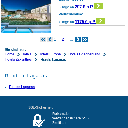
297 € p.P.
3 Tage ab
Pauschalreise:
1175 € p.P.
7 Tage ab
1
2
...
Sie sind hier:
Home
Hotels
Hotels Europa
Hotels Griechenland
Hotels Zakynthos
Hotels Laganas
Rund um Laganas
Reisen Laganas
SSL-Sicherheit
Reisen.de
verwendet sichere SSL-
Zertifikate