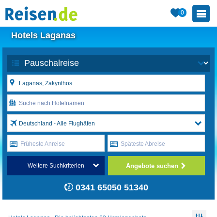
0
Hotels Laganas
Deutschland - Alle Flughäfen
Früheste Anreise
Späteste Abreise
Angebote suchen
Weitere Suchkriterien
0341 65050 51340