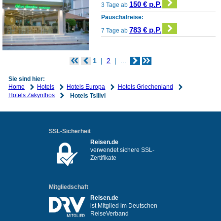
150 € p.P.
3 Tage ab
Pauschalreise:
783 € p.P.
7 Tage ab
1
2
...
Sie sind hier:
Home
Hotels
Hotels Europa
Hotels Griechenland
Hotels Zakynthos
Hotels Tsilivi
SSL-Sicherheit
Reisen.de
verwendet sichere SSL-
Zertifikate
Mitgliedschaft
Reisen.de
ist Mitglied im Deutschen
ReiseVerband