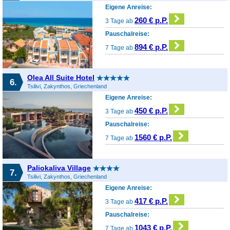
Eigene Anreise:
260 € p.P.
3 Tage ab
Pauschalreise:
894 € p.P.
7 Tage ab
Olea All Suite Hotel
6.
Tsilivi, Zakynthos, Griechenland
Eigene Anreise:
450 € p.P.
3 Tage ab
Pauschalreise:
1560 € p.P.
7 Tage ab
Paliokaliva Village
7.
Tsilivi, Zakynthos, Griechenland
Eigene Anreise:
417 € p.P.
3 Tage ab
Pauschalreise:
1043 € p.P.
7 Tage ab