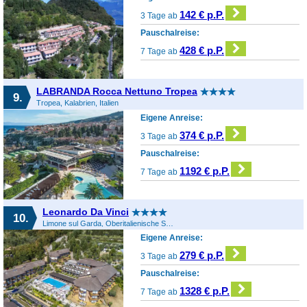
142 € p.P.
3 Tage ab
Pauschalreise:
428 € p.P.
7 Tage ab
LABRANDA Rocca Nettuno Tropea
9.
Tropea, Kalabrien, Italien
Eigene Anreise:
374 € p.P.
3 Tage ab
Pauschalreise:
1192 € p.P.
7 Tage ab
Leonardo Da Vinci
10.
Limone sul Garda, Oberitalienische Seen & Gardasee, Italien
Eigene Anreise:
279 € p.P.
3 Tage ab
Pauschalreise:
1328 € p.P.
7 Tage ab