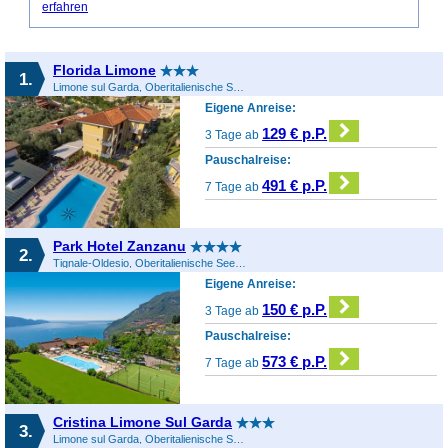
erfahren
Florida Limone
1.
Limone sul Garda, Oberitalienische Seen & Gardasee, Italien
Eigene Anreise:
129 € p.P.
3 Tage ab
Pauschalreise:
491 € p.P.
7 Tage ab
Park Hotel Zanzanu
2.
Tignale-Oldesio, Oberitalienische Seen & Gardasee, Italien
Eigene Anreise:
150 € p.P.
3 Tage ab
Pauschalreise:
573 € p.P.
7 Tage ab
Cristina Limone Sul Garda
3.
Limone sul Garda, Oberitalienische Seen & Gardasee, Italien