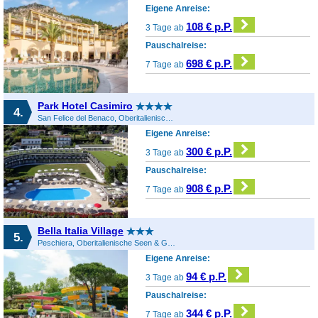
Eigene Anreise:
108 € p.P.
3 Tage ab
Pauschalreise:
698 € p.P.
7 Tage ab
Park Hotel Casimiro
4.
San Felice del Benaco, Oberitalienische Seen & Gardasee, Italien
Eigene Anreise:
300 € p.P.
3 Tage ab
Pauschalreise:
908 € p.P.
7 Tage ab
Bella Italia Village
5.
Peschiera, Oberitalienische Seen & Gardasee, Italien
Eigene Anreise:
94 € p.P.
3 Tage ab
Pauschalreise:
344 € p.P.
7 Tage ab