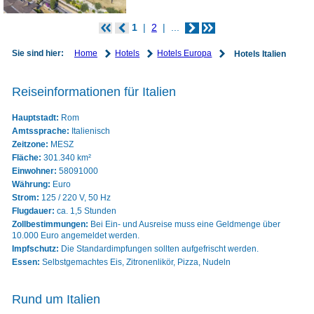
1
2
...
Home
Hotels
Hotels Europa
Sie sind hier:
Hotels Italien
Reiseinformationen für Italien
Hauptstadt:
Rom
Amtssprache:
Italienisch
Zeitzone:
MESZ
Fläche:
301.340 km²
Einwohner:
58091000
Währung:
Euro
Strom:
125 / 220 V, 50 Hz
Flugdauer:
ca. 1,5 Stunden
Zollbestimmungen:
Bei Ein- und Ausreise muss eine Geldmenge über
10.000 Euro angemeldet werden.
Impfschutz:
Die Standardimpfungen sollten aufgefrischt werden.
Essen:
Selbstgemachtes Eis, Zitronenlikör, Pizza, Nudeln
Rund um Italien