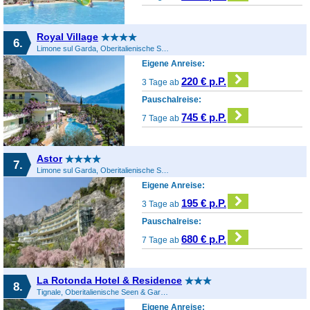
Royal Village
6.
Limone sul Garda, Oberitalienische Seen & Gardasee, Italien
Eigene Anreise:
220 € p.P.
3 Tage ab
Pauschalreise:
745 € p.P.
7 Tage ab
Astor
7.
Limone sul Garda, Oberitalienische Seen & Gardasee, Italien
Eigene Anreise:
195 € p.P.
3 Tage ab
Pauschalreise:
680 € p.P.
7 Tage ab
La Rotonda Hotel & Residence
8.
Tignale, Oberitalienische Seen & Gardasee, Italien
Eigene Anreise: