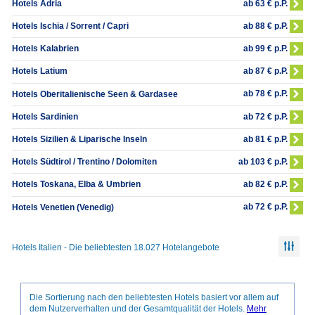
ab 63 € p.P.
Hotels Adria
ab 88 € p.P.
Hotels Ischia / Sorrent / Capri
ab 99 € p.P.
Hotels Kalabrien
ab 87 € p.P.
Hotels Latium
ab 78 € p.P.
Hotels Oberitalienische Seen & Gardasee
ab 72 € p.P.
Hotels Sardinien
ab 81 € p.P.
Hotels Sizilien & Liparische Inseln
ab 103 € p.P.
Hotels Südtirol / Trentino / Dolomiten
ab 82 € p.P.
Hotels Toskana, Elba & Umbrien
ab 72 € p.P.
Hotels Venetien (Venedig)
Hotels Italien - Die beliebtesten 18.027 Hotelangebote
Die Sortierung nach den beliebtesten Hotels basiert vor allem auf
dem Nutzerverhalten und der Gesamtqualität der Hotels.
Mehr