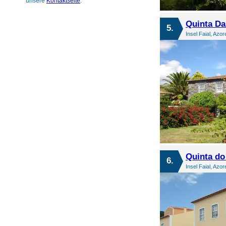
unsere
Kontaktseite
.
Quinta Da
5.
Insel Faial, Azor
Quinta do
6.
Insel Faial, Azor