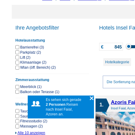
Ihre Angebotsfilter
Hotels Insel Fa
Hotelausstattung
€
Barrierefrei (3)
Parkplatz (2)
Lift (2)
Hotelkategorie
Klimaanlage (2)
Wlan (öff. Bereich) (2)
Zimmerausstattung
Die Sortierung na
Meerblick (1)
Balkon oder Terasse (1)
Es sehen sich gerade
Azoris Fa
1.
Wellness & Sport
2 Personen
Reisen
Insel Faial, Azor
nach Insel Faial,
Tauchen & Schnorcheln (3)
Azoren an.
Sauna (2)
Fitnessstudio (2)
Massagen (2)
Alle 10 anzeigen