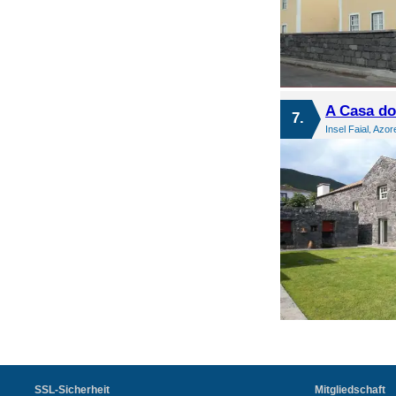
A Casa do
7.
Insel Faial, Azor
SSL-Sicherheit
Mitgliedschaft