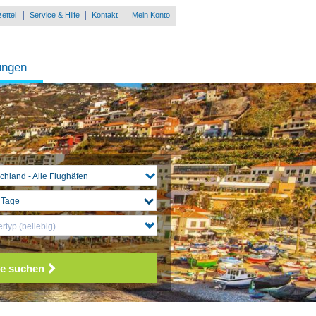
ettel
Service & Hilfe
Kontakt
Mein Konto
ungen
chland - Alle Flughäfen
rtyp (beliebig)
e suchen