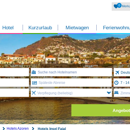
0
Merkz
Hotel
Kurzurlaub
Mietwagen
Ferienwohn
Deuts
Späteste Abreise
Verpflegung (beliebig)
Zimme
Angebot
Hotels Azoren
Hotels Insel Faial