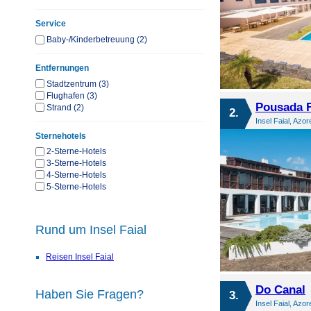
Service
Baby-/Kinderbetreuung (2)
Entfernungen
Stadtzentrum (3)
Flughafen (3)
Pousada F
Strand (2)
2.
Insel Faial, Azor
Sternehotels
2-Sterne-Hotels
3-Sterne-Hotels
4-Sterne-Hotels
5-Sterne-Hotels
Rund um Insel Faial
Reisen Insel Faial
Do Canal
Haben Sie Fragen?
3.
Insel Faial, Azor