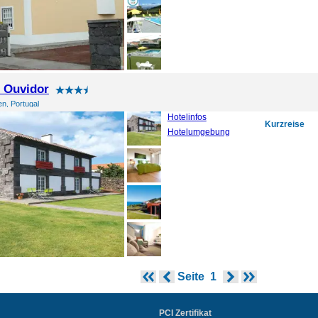
 Ouvidor
en, Portugal
Hotelinfos
Kurzreise
Hotelumgebung
Seite
1
PCI Zertifikat