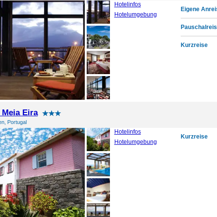
Hotelinfos
Eigene Anrei
Hotelumgebung
Pauschalreis
Kurzreise
 Meia Eira
en, Portugal
Hotelinfos
Kurzreise
Hotelumgebung