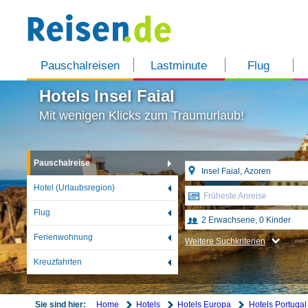
Pauschalreisen
Lastminute
Flug
Hotels Insel Faial
Mit wenigen Klicks zum Traumurlaub!
Pauschalreise
Hotel (Urlaubsregion)
Früheste Anreise
Flug
Ferienwohnung
Weitere Suchkriterien
Kreuzfahrten
Home
Hotels
Hotels Europa
Hotels Portugal
Sie sind hier: