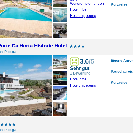
Weiterempfehlungen
Kurzreise
Hotelinfos
Hotelumgebung
orte Da Horta Historic Hotel
en, Portugal
3.6
/5
Eigene Anrei
Sehr gut
Pauschalreis
1 Bewertung
Hotelinfos
Kurzreise
Hotelumgebung
en, Portugal