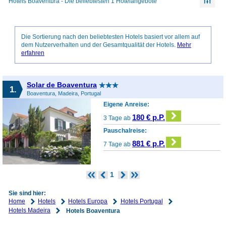
Hotels Boaventura - Die beliebtesten 1 Hotelangebote
Die Sortierung nach den beliebtesten Hotels basiert vor allem auf
dem Nutzerverhalten und der Gesamtqualität der Hotels.
Mehr
erfahren
Solar de Boaventura
1.
Boaventura, Madeira, Portugal
Eigene Anreise:
180 € p.P.
3 Tage ab
Pauschalreise:
881 € p.P.
7 Tage ab
1
Sie sind hier:
Home
Hotels
Hotels Europa
Hotels Portugal
Hotels Madeira
Hotels Boaventura