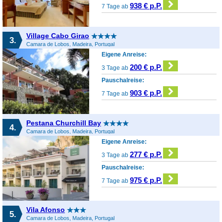
938 € p.P.
7 Tage ab
Village Cabo Girao
3.
Camara de Lobos, Madeira, Portugal
Eigene Anreise:
200 € p.P.
3 Tage ab
Pauschalreise:
903 € p.P.
7 Tage ab
Pestana Churchill Bay
4.
Camara de Lobos, Madeira, Portugal
Eigene Anreise:
277 € p.P.
3 Tage ab
Pauschalreise:
975 € p.P.
7 Tage ab
Vila Afonso
5.
Camara de Lobos, Madeira, Portugal