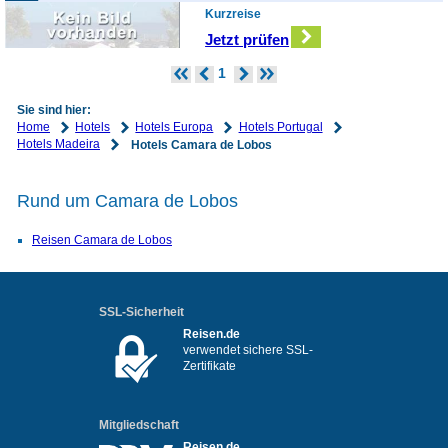
Kurzreise
Jetzt prüfen
1
Sie sind hier:
Home
Hotels
Hotels Europa
Hotels Portugal
Hotels Madeira
Hotels Camara de Lobos
Rund um Camara de Lobos
Reisen Camara de Lobos
SSL-Sicherheit
Reisen.de
verwendet sichere SSL-
Zertifikate
Mitgliedschaft
Reisen.de