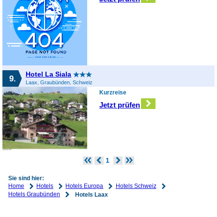
Hotel La Siala
9.
Laax, Graubünden, Schweiz
Kurzreise
Jetzt prüfen
1
Sie sind hier:
Home
Hotels
Hotels Europa
Hotels Schweiz
Hotels Graubünden
Hotels Laax