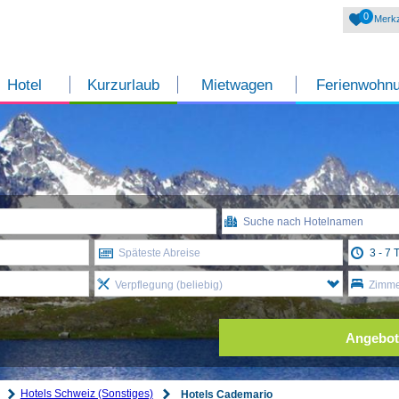
0
Merkz
Hotel
Kurzurlaub
Mietwagen
Ferienwohn
Späteste Abreise
Verpflegung (beliebig)
Zimmer
Angebot
Hotels Schweiz (Sonstiges)
Hotels Cademario