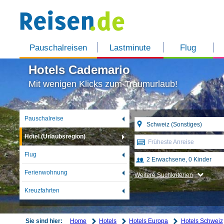
Pauschalreisen
Lastminute
Flug
Hotels Cademario
Mit wenigen Klicks zum Traumurlaub!
Pauschalreise
Hotel (Urlaubsregion)
Früheste Anreise
Flug
Ferienwohnung
Weitere Suchkriterien
Kreuzfahrten
Home
Hotels
Hotels Europa
Hotels Schweiz
Sie sind hier: