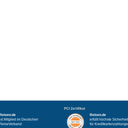
PCI Zertifikat
Reisen.de
Reisen.de
ist Mitglied im Deutschen
erfüllt höchste Sicherhe
ReiseVerband
für Kreditkartenzahlung