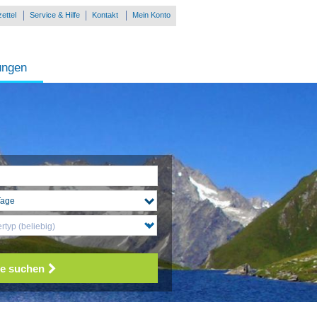
ettel
Service & Hilfe
Kontakt
Mein Konto
ungen
typ (beliebig)
e suchen