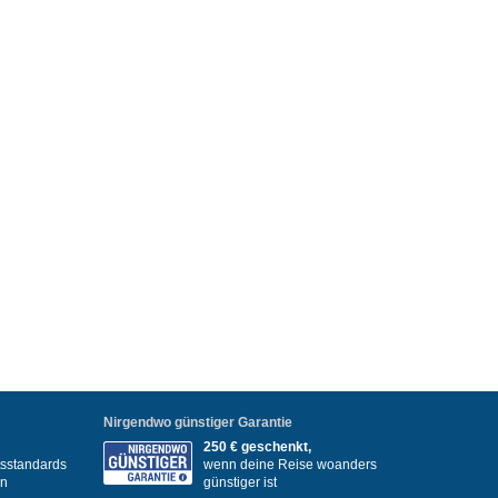
Nirgendwo günstiger Garantie
250 € geschenkt,
itsstandards
wenn deine Reise woanders
en
günstiger ist