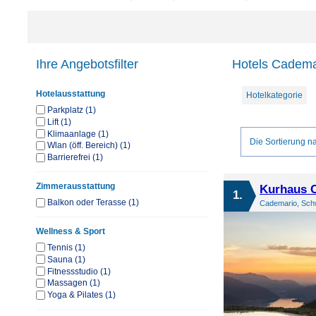
Ihre Angebotsfilter
Hotels Cademar
Hotelausstattung
Hotelkategorie
Parkplatz (1)
Lift (1)
Klimaanlage (1)
Die Sortierung na
Wlan (öff. Bereich) (1)
Barrierefrei (1)
Zimmerausstattung
Kurhaus 
1.
Balkon oder Terasse (1)
Cademario, Schw
Wellness & Sport
Tennis (1)
Sauna (1)
Fitnessstudio (1)
Massagen (1)
Yoga & Pilates (1)