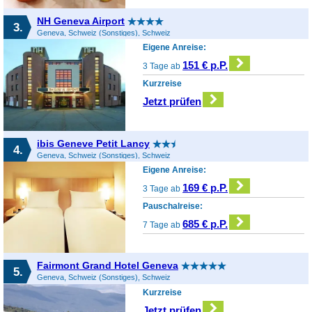
NH Geneva Airport
3.
Geneva, Schweiz (Sonstiges), Schweiz
Eigene Anreise:
151 € p.P.
3 Tage ab
Kurzreise
Jetzt prüfen
ibis Geneve Petit Lancy
4.
Geneva, Schweiz (Sonstiges), Schweiz
Eigene Anreise:
169 € p.P.
3 Tage ab
Pauschalreise:
685 € p.P.
7 Tage ab
Fairmont Grand Hotel Geneva
5.
Geneva, Schweiz (Sonstiges), Schweiz
Kurzreise
Jetzt prüfen