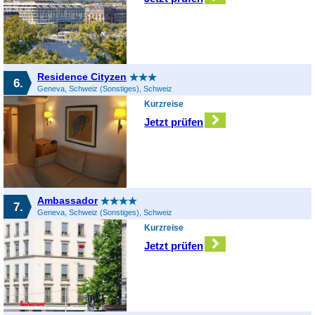
Residence Cityzen
6.
Geneva, Schweiz (Sonstiges), Schweiz
Kurzreise
Jetzt prüfen
Ambassador
7.
Geneva, Schweiz (Sonstiges), Schweiz
Kurzreise
Jetzt prüfen