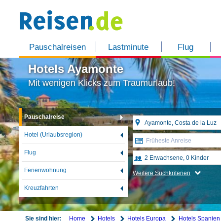
Pauschalreisen
Lastminute
Flug
Hotels Ayamonte
Mit wenigen Klicks zum Traumurlaub!
Pauschalreise
Hotel (Urlaubsregion)
Früheste Anreise
Flug
Ferienwohnung
Weitere Suchkriterien
Kreuzfahrten
Home
Hotels
Hotels Europa
Hotels Spanien
Sie sind hier: