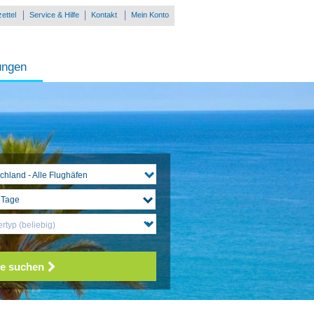
ettel
Service & Hilfe
Kontakt
Mein Konto
ungen
chland - Alle Flughäfen
rtyp (beliebig)
e suchen