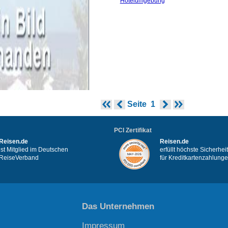
Hotelumgebung
Seite
1
PCI Zertifikat
Reisen.de
Reisen.de
ist Mitglied im Deutschen
erfüllt höchste Sicherhe
ReiseVerband
für Kreditkartenzahlung
Das Unternehmen
Impressum