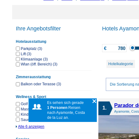
Ihre Angebotsfilter
Hotels Ayamont
Hotelausstattung
€
Parkplatz (3)
Lift (3)
Klimaanlage (3)
Hotelkategorie
Wlan (öff. Bereich) (3)
Zimmerausstattung
Balkon oder Terasse (3)
Die Sortierung na
Wellness & Sport
Es sehen sich gerade
Golf (3)
Parador 
1.
1 Personen
Reisen
Massagen (2)
Ayamonte, Costa
nach Ayamonte, Costa
Kinderpool/-bereich (2)
de la Luz an.
Sauna (1)
Alle 6 anzeigen