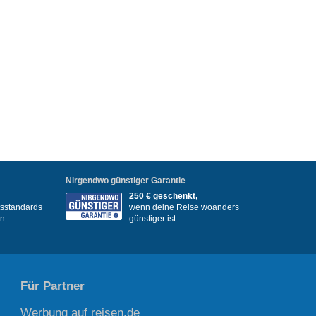
Nirgendwo günstiger Garantie
250 € geschenkt,
itsstandards
wenn deine Reise woanders
en
günstiger ist
Für Partner
Werbung auf reisen.de