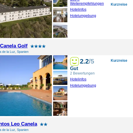
Weiterempfehlungen
Kurzreise
Hotelinfos
Hotelumgebung
 Canela Golf
 de la Luz, Spanien
2.2
/5
Kurzreise
Gut
2 Bewertungen
Hotelinfos
Hotelumgebung
ntos Leo Canela
 de la Luz, Spanien