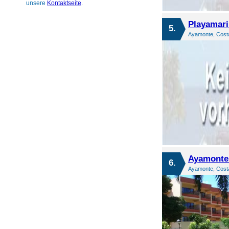
unsere
Kontaktseite
.
Playamari
5.
Ayamonte, Costa
Ayamonte
6.
Ayamonte, Costa