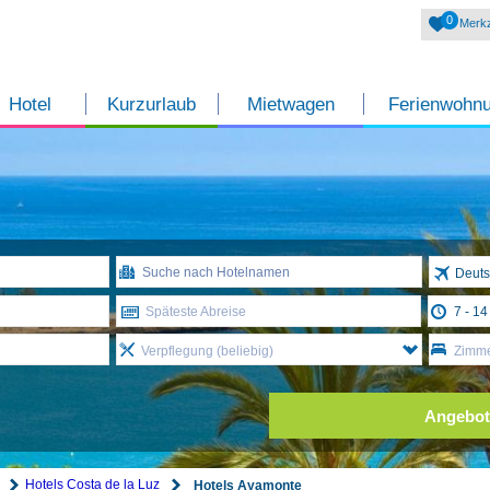
0
Merkz
Hotel
Kurzurlaub
Mietwagen
Ferienwohn
Deuts
Späteste Abreise
Verpflegung (beliebig)
Zimme
Angebot
Hotels Costa de la Luz
Hotels Ayamonte