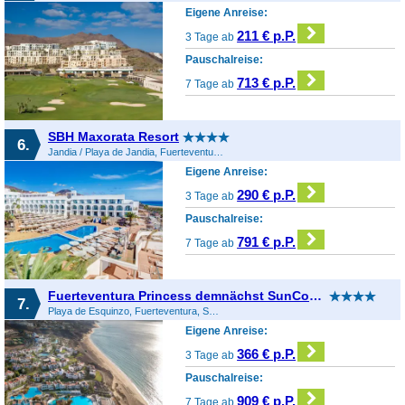
Eigene Anreise:
211 € p.P.
3 Tage ab
Pauschalreise:
713 € p.P.
7 Tage ab
SBH Maxorata Resort
6.
Jandia / Playa de Jandia, Fuerteventura, Spanien
Eigene Anreise:
290 € p.P.
3 Tage ab
Pauschalreise:
791 € p.P.
7 Tage ab
Fuerteventura Princess demnächst SunConnect
7.
Playa de Esquinzo, Fuerteventura, Spanien
Eigene Anreise:
366 € p.P.
3 Tage ab
Pauschalreise:
909 € p.P.
7 Tage ab