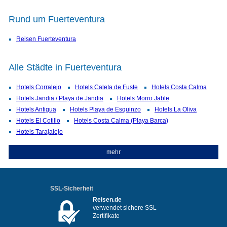
Rund um Fuerteventura
Reisen Fuerteventura
Alle Städte in Fuerteventura
Hotels Corralejo
Hotels Caleta de Fuste
Hotels Costa Calma
Hotels Jandia / Playa de Jandia
Hotels Morro Jable
Hotels Antigua
Hotels Playa de Esquinzo
Hotels La Oliva
Hotels El Cotillo
Hotels Costa Calma (Playa Barca)
Hotels Tarajalejo
mehr
SSL-Sicherheit
Reisen.de
verwendet sichere SSL-
Zertifikate