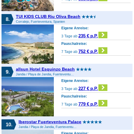
TUI KIDS CLUB Riu Oliva Beach
8.
Corralejo, Fuerteventura, Spanien
Eigene Anreise:
235 € p.P.
3 Tage ab
Pauschalreise:
752 € p.P.
7 Tage ab
allsun Hotel Esquinzo Beach
9.
Jandia / Playa de Jandia, Fuerteventura, Spanien
Eigene Anreise:
227 € p.P.
3 Tage ab
Pauschalreise:
779 € p.P.
7 Tage ab
Iberostar Fuerteventura Palace
10.
Jandia / Playa de Jandia, Fuerteventura, Spanien
Eigene Anreise: