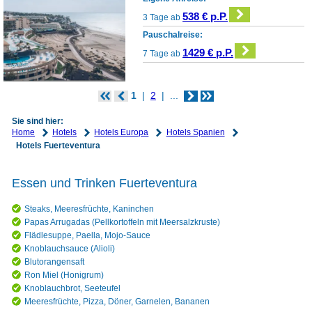
538 € p.P.
3 Tage ab
Pauschalreise:
1429 € p.P.
7 Tage ab
1
2
...
Sie sind hier:
Home
Hotels
Hotels Europa
Hotels Spanien
Hotels Fuerteventura
Essen und Trinken Fuerteventura
Steaks, Meeresfrüchte, Kaninchen
Papas Arrugadas (Pellkortoffeln mit Meersalzkruste)
Flädlesuppe, Paella, Mojo-Sauce
Knoblauchsauce (Alioli)
Blutorangensaft
Ron Miel (Honigrum)
Knoblauchbrot, Seeteufel
Meeresfrüchte, Pizza, Döner, Garnelen, Bananen