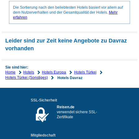
Die Sortierung nach den beliebtesten Hotels basiert vor allem auf
dem Nutzerverhalten und der Gesamtqualität der Hotels.
Mehr
erfahren
Leider sind zur Zeit keine Angebote zu Davraz
vorhanden
Sie sind hier:
Home
Hotels
Hotels Europa
Hotels Türkei
Hotels Türkei (Sonstiges)
Hotels Davraz
SSL-Sicherheit
Reisen.de
verwendet sichere SSL-
Zertifikate
Mitgliedschaft