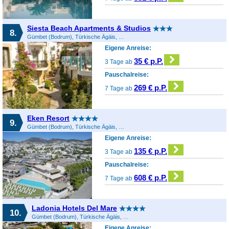
Siesta Beach Apartments & Studios
8.
Gümbet (Bodrum), Türkische Ägäis, Türkei
Eigene Anreise:
35 € p.P.
3 Tage ab
Pauschalreise:
269 € p.P.
7 Tage ab
Eken Resort
9.
Gümbet (Bodrum), Türkische Ägäis, Türkei
Eigene Anreise:
135 € p.P.
3 Tage ab
Pauschalreise:
608 € p.P.
7 Tage ab
Ladonia Hotels Del Mare
10.
Gümbet (Bodrum), Türkische Ägäis, Türkei
Eigene Anreise: