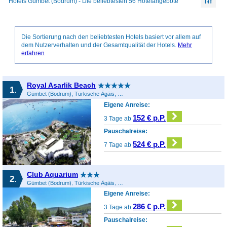
Hotels Gümbet (Bodrum) - Die beliebtesten 56 Hotelangebote
Die Sortierung nach den beliebtesten Hotels basiert vor allem auf
dem Nutzerverhalten und der Gesamtqualität der Hotels.
Mehr
erfahren
Royal Asarlik Beach
1.
Gümbet (Bodrum), Türkische Ägäis, Türkei
Eigene Anreise:
152 € p.P.
3 Tage ab
Pauschalreise:
524 € p.P.
7 Tage ab
Club Aquarium
2.
Gümbet (Bodrum), Türkische Ägäis, Türkei
Eigene Anreise:
286 € p.P.
3 Tage ab
Pauschalreise: