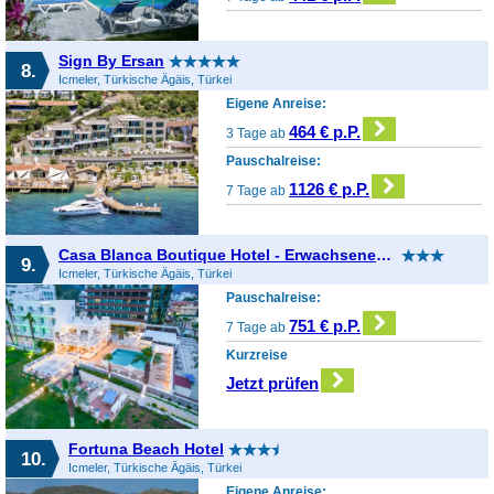
Sign By Ersan
8.
Icmeler, Türkische Ägäis, Türkei
Eigene Anreise:
464 € p.P.
3 Tage ab
Pauschalreise:
1126 € p.P.
7 Tage ab
Casa Blanca Boutique Hotel - Erwachsenenhotel
9.
Icmeler, Türkische Ägäis, Türkei
Pauschalreise:
751 € p.P.
7 Tage ab
Kurzreise
Jetzt prüfen
Fortuna Beach Hotel
10.
Icmeler, Türkische Ägäis, Türkei
Eigene Anreise: