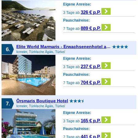
Eigene Anreise:
326 € p.P.
3 Tage ab
Pauschalreise:
889 € p.P.
7 Tage ab
Elite World Marmaris - Erwachsenenhotel ab 14 Jahren
6.
Icmeler, Türkische Ägäis, Türkei
Eigene Anreise:
237 € p.P.
3 Tage ab
Pauschalreise:
704 € p.P.
7 Tage ab
Örsmaris Boutique Hotel
7.
Icmeler, Türkische Ägäis, Türkei
Eigene Anreise:
165 € p.P.
3 Tage ab
Pauschalreise:
441 € p.P.
7 Tage ab