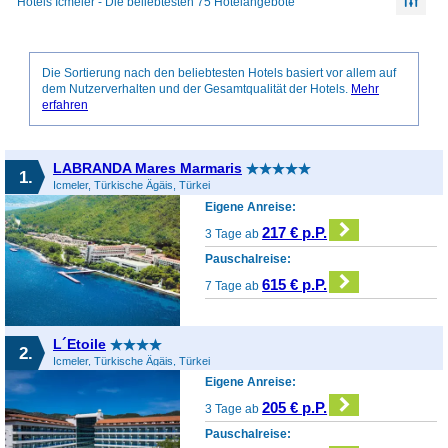
Hotels Icmeler - Die beliebtesten 75 Hotelangebote
Die Sortierung nach den beliebtesten Hotels basiert vor allem auf
dem Nutzerverhalten und der Gesamtqualität der Hotels.
Mehr
erfahren
LABRANDA Mares Marmaris
1.
Icmeler, Türkische Ägäis, Türkei
Eigene Anreise:
217 € p.P.
3 Tage ab
Pauschalreise:
615 € p.P.
7 Tage ab
L´Etoile
2.
Icmeler, Türkische Ägäis, Türkei
Eigene Anreise:
205 € p.P.
3 Tage ab
Pauschalreise: