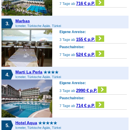
716 € p.P.
7 Tage ab
Marbas
3.
Icmeler, Türkische Ägäis, Türkei
Eigene Anreise:
155 € p.P.
3 Tage ab
Pauschalreise:
524 € p.P.
7 Tage ab
Marti La Perla
4.
Icmeler, Türkische Ägäis, Türkei
Eigene Anreise:
2990 € p.P.
3 Tage ab
Pauschalreise:
714 € p.P.
7 Tage ab
Hotel Aqua
5.
Icmeler, Türkische Ägäis, Türkei