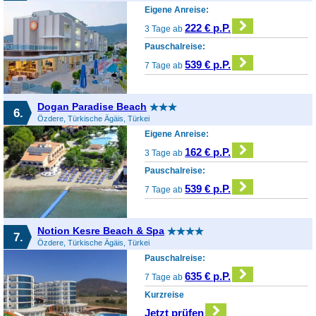
Eigene Anreise:
222 € p.P.
3 Tage ab
Pauschalreise:
539 € p.P.
7 Tage ab
Dogan Paradise Beach
6.
Özdere, Türkische Ägäis, Türkei
Eigene Anreise:
162 € p.P.
3 Tage ab
Pauschalreise:
539 € p.P.
7 Tage ab
Notion Kesre Beach & Spa
7.
Özdere, Türkische Ägäis, Türkei
Pauschalreise:
635 € p.P.
7 Tage ab
Kurzreise
Jetzt prüfen