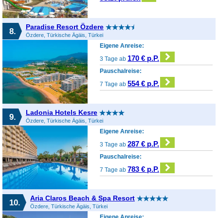
Paradise Resort Özdere
8.
Özdere, Türkische Ägäis, Türkei
Eigene Anreise:
170 € p.P.
3 Tage ab
Pauschalreise:
554 € p.P.
7 Tage ab
Ladonia Hotels Kesre
9.
Özdere, Türkische Ägäis, Türkei
Eigene Anreise:
287 € p.P.
3 Tage ab
Pauschalreise:
783 € p.P.
7 Tage ab
Aria Claros Beach & Spa Resort
10.
Özdere, Türkische Ägäis, Türkei
Eigene Anreise: