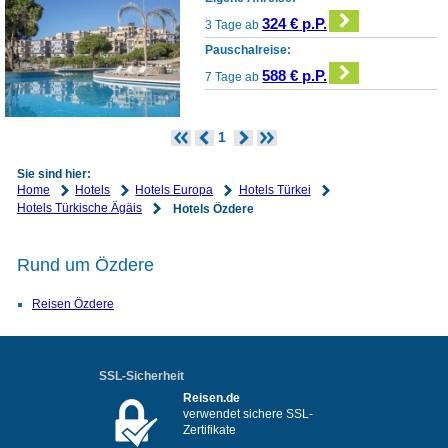
324 € p.P.
3 Tage ab
Pauschalreise:
588 € p.P.
7 Tage ab
1
Sie sind hier:
Home
Hotels
Hotels Europa
Hotels Türkei
Hotels Türkische Ägäis
Hotels Özdere
Rund um Özdere
Reisen Özdere
SSL-Sicherheit
Reisen.de
verwendet sichere SSL-
Zertifikate